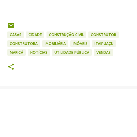
CASAS
CIDADE
CONSTRUÇÃO CIVIL
CONSTRUTOR
CONSTRUTORA
IMOBILIÁRIA
IMÓVEIS
ITAIPUAÇU
MARICÁ
NOTÍCIAS
UTILIDADE PÚBLICA
VENDAS
C
o
m
e
n