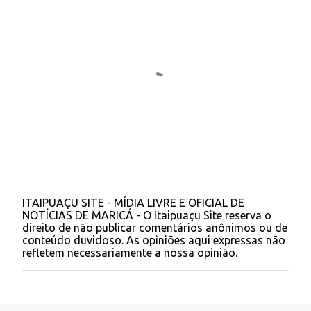
t
á
r
i
o
s
ITAIPUAÇU SITE - MÍDIA LIVRE E OFICIAL DE
P
NOTÍCIAS DE MARICÁ - O Itaipuaçu Site reserva o
o
direito de não publicar comentários anônimos ou de
s
conteúdo duvidoso. As opiniões aqui expressas não
t
refletem necessariamente a nossa opinião.
a
r
u
m
c