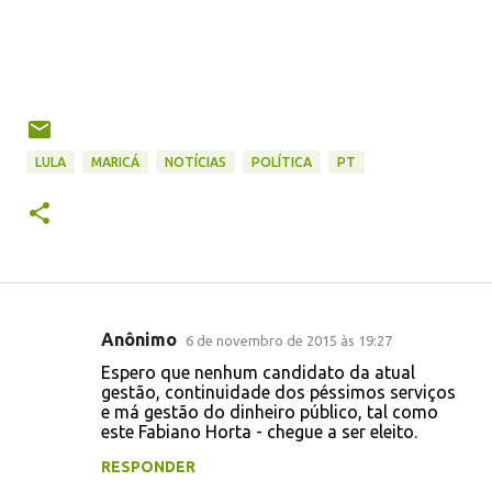
LULA
MARICÁ
NOTÍCIAS
POLÍTICA
PT
Anônimo
6 de novembro de 2015 às 19:27
C
Espero que nenhum candidato da atual
o
gestão, continuidade dos péssimos serviços
e má gestão do dinheiro público, tal como
m
este Fabiano Horta - chegue a ser eleito.
e
RESPONDER
n