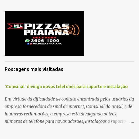
o
m
e
n
t
á
r
i
o
Postagens mais visitadas
'Comsinal' divulga novos telefones para suporte e instalação
Em virtude da dificuldade de contato encontrada pelos usuários da
empresa fornecedora de sinal de internet, Comsinal do Brasil, e de
inúmeras reclamações, a empresa está divulgando outros
números de telefone para novas adesões, instalações e suporte
técnico. Confira, a seguir: 2623-5858, 2623-9006 e 26235651