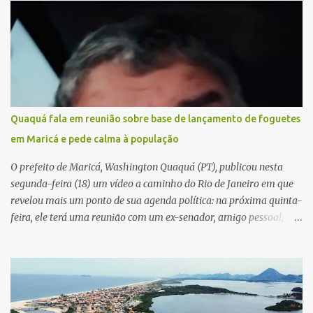
Quaquá fala em reunião sobre base de lançamento de foguetes
em Maricá e pede calma à população
O prefeito de Maricá, Washington Quaquá (PT), publicou nesta
segunda-feira (18) um vídeo a caminho do Rio de Janeiro em que
revelou mais um ponto de sua agenda política: na próxima quinta-
feira, ele terá uma reunião com um ex-senador, amigo pessoal,
para tratar da possibilidade de construir no município uma base e
centro de lançamento de foguetes e satélites. A declaração chamou
atenção pela ousadia do projeto, que colocaria Maricá em um
novo patamar de visibilidade tecnológica e estratégica. Segundo
Quaquá, a conversa será o início de um debate maior sobre a