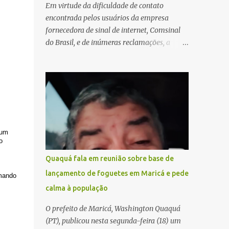
Em virtude da dificuldade de contato
encontrada pelos usuários da empresa
fornecedora de sinal de internet, Comsinal
do Brasil, e de inúmeras reclamações, a
empresa está divulgando outros números de
telefone para novas adesões, instalações e
suporte técnico. Confira, a seguir: 2623-
5858, 2623-9006 e 26235651
 um
o
Quaquá fala em reunião sobre base de
lançamento de foguetes em Maricá e pede
 mando
calma à população
O prefeito de Maricá, Washington Quaquá
(PT), publicou nesta segunda-feira (18) um