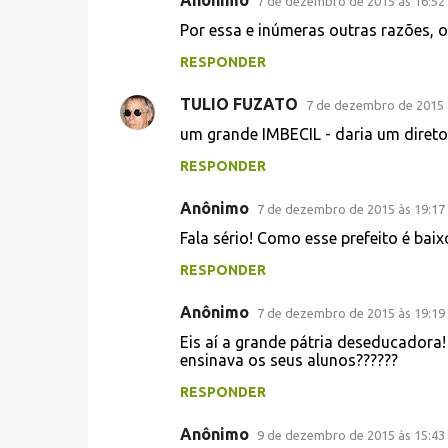
Anônimo
7 de dezembro de 2015 às 16:52
á
Por essa e inúmeras outras razões, 
r
RESPONDER
i
TULIO FUZATO
o
7 de dezembro de 2015 
s
um grande IMBECIL - daria um direto
RESPONDER
Anônimo
7 de dezembro de 2015 às 19:17
Fala sério! Como esse prefeito é baix
RESPONDER
Anônimo
7 de dezembro de 2015 às 19:19
Eis aí a grande pátria deseducadora!
ensinava os seus alunos??????
RESPONDER
Anônimo
9 de dezembro de 2015 às 15:43