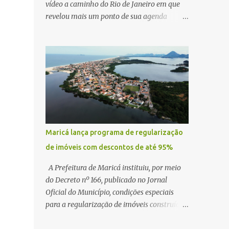
vídeo a caminho do Rio de Janeiro em que
revelou mais um ponto de sua agenda
política: na próxima quinta-feira, ele terá
uma reunião com um ex-senador, amigo
pessoal, para tratar da possibilidade de
construir no município uma base e centro de
lançamento de foguetes e satélites. A
declaração chamou atenção pela ousadia do
projeto, que colocaria Maricá em um novo
patamar de visibilidade tecnológica e
estratégica. Segundo Quaquá, a conversa
Maricá lança programa de regularização
será o início de um debate maior sobre a
de imóveis com descontos de até 95%
viabilidade dessa estrutura na cidade.
Durante o vídeo, o prefeito também
A Prefeitura de Maricá instituiu, por meio
respondeu às críticas que vem recebendo.
do Decreto nº 166, publicado no Jornal
Segundo ele, muitas pessoas estão dizendo
Oficial do Município, condições especiais
que promete muito, mas não estaria
para a regularização de imóveis construídos
entregando resultados imediatos. Quaquá
fora dos parâmetros estabelecidos pela
pediu paciência e garantiu que os frutos