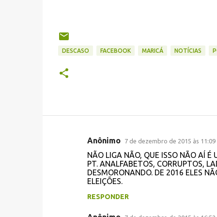
DESCASO
FACEBOOK
MARICÁ
NOTÍCIAS
P
Anônimo
7 de dezembro de 2015 às 11:09
C
NÃO LIGA NÃO, QUE ISSO NÃO AÍ 
o
PT. ANALFABETOS, CORRUPTOS, LAD
DESMORONANDO. DE 2016 ELES NÃ
m
ELEIÇÕES.
e
RESPONDER
n
t