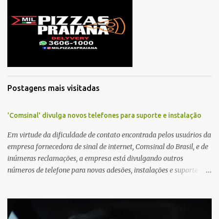
á
r
i
o
s
Postagens mais visitadas
'Comsinal' divulga novos telefones para suporte e instalação
Em virtude da dificuldade de contato encontrada pelos usuários da
empresa fornecedora de sinal de internet, Comsinal do Brasil, e de
inúmeras reclamações, a empresa está divulgando outros
números de telefone para novas adesões, instalações e suporte
técnico. Confira, a seguir: 2623-5858, 2623-9006 e 26235651