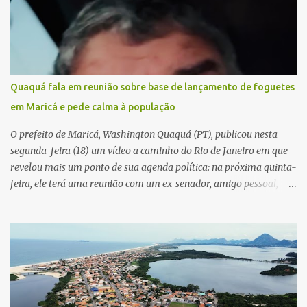
Quaquá fala em reunião sobre base de lançamento de foguetes
em Maricá e pede calma à população
O prefeito de Maricá, Washington Quaquá (PT), publicou nesta
segunda-feira (18) um vídeo a caminho do Rio de Janeiro em que
revelou mais um ponto de sua agenda política: na próxima quinta-
feira, ele terá uma reunião com um ex-senador, amigo pessoal,
para tratar da possibilidade de construir no município uma base e
centro de lançamento de foguetes e satélites. A declaração chamou
atenção pela ousadia do projeto, que colocaria Maricá em um
novo patamar de visibilidade tecnológica e estratégica. Segundo
Quaquá, a conversa será o início de um debate maior sobre a
viabilidade dessa estrutura na cidade. Durante o vídeo, o prefeito
também respondeu às críticas que vem recebendo. Segundo ele,