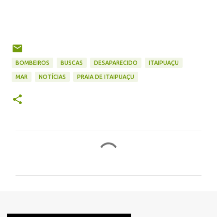
BOMBEIROS
BUSCAS
DESAPARECIDO
ITAIPUAÇU
MAR
NOTÍCIAS
PRAIA DE ITAIPUAÇU
C
o
m
e
n
t