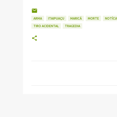
ARMA
ITAIPUAÇU
MARICÁ
MORTE
NOTÍCI
TIRO ACIDENTAL
TRAGEDIA
C
o
m
e
n
t
á