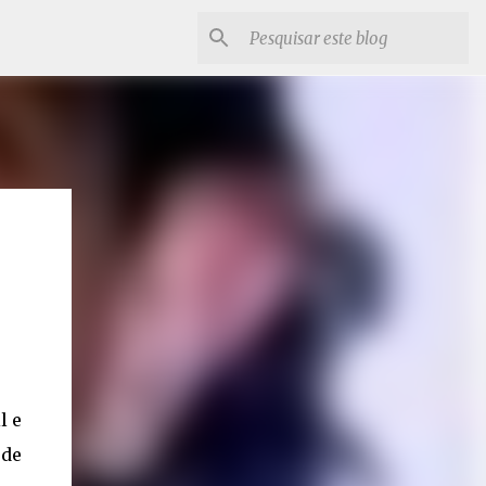
l e
 de