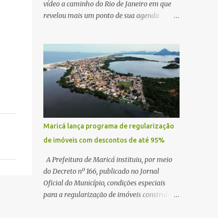
vídeo a caminho do Rio de Janeiro em que
revelou mais um ponto de sua agenda
política: na próxima quinta-feira, ele terá
uma reunião com um ex-senador, amigo
pessoal, para tratar da possibilidade de
construir no município uma base e centro de
lançamento de foguetes e satélites. A
declaração chamou atenção pela ousadia do
projeto, que colocaria Maricá em um novo
patamar de visibilidade tecnológica e
estratégica. Segundo Quaquá, a conversa
Maricá lança programa de regularização
será o início de um debate maior sobre a
de imóveis com descontos de até 95%
viabilidade dessa estrutura na cidade.
Durante o vídeo, o prefeito também
A Prefeitura de Maricá instituiu, por meio
respondeu às críticas que vem recebendo.
do Decreto nº 166, publicado no Jornal
Segundo ele, muitas pessoas estão dizendo
Oficial do Município, condições especiais
que promete muito, mas não estaria
para a regularização de imóveis construídos
entregando resultados imediatos. Quaquá
fora dos parâmetros estabelecidos pela
pediu paciência e garantiu que os frutos