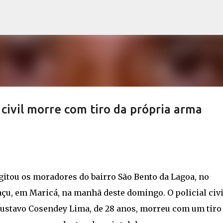
Pular para o conteúdo principal
l civil morre com tiro da própria arma
gitou os moradores do bairro São Bento da Lagoa, no
uaçu, em Maricá, na manhã deste domingo. O policial civi
Gustavo Cosendey Lima, de 28 anos, morreu com um tiro