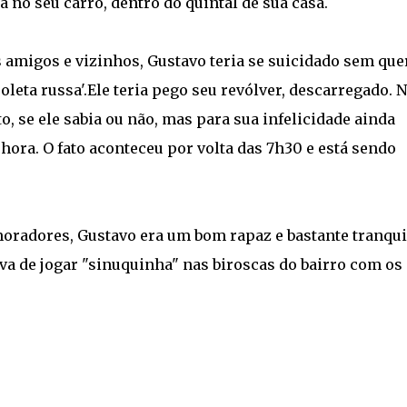
a no seu carro, dentro do quintal de sua casa.
 amigos e vizinhos, Gustavo teria se suicidado sem que
oleta russa'.Ele teria pego seu revólver, descarregado. 
to, se ele sabia ou não, mas para sua infelicidade ainda
hora. O fato aconteceu por volta das 7h30 e está sendo
oradores, Gustavo era um bom rapaz e bastante tranqui
a de jogar "sinuquinha" nas biroscas do bairro com os