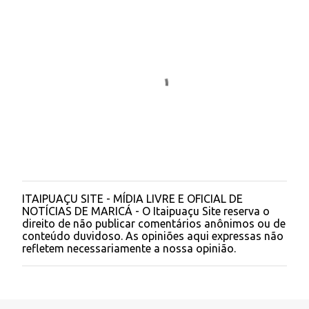
ITAIPUAÇU SITE - MÍDIA LIVRE E OFICIAL DE
P
NOTÍCIAS DE MARICÁ - O Itaipuaçu Site reserva o
o
direito de não publicar comentários anônimos ou de
s
conteúdo duvidoso. As opiniões aqui expressas não
t
refletem necessariamente a nossa opinião.
a
r
u
m
c