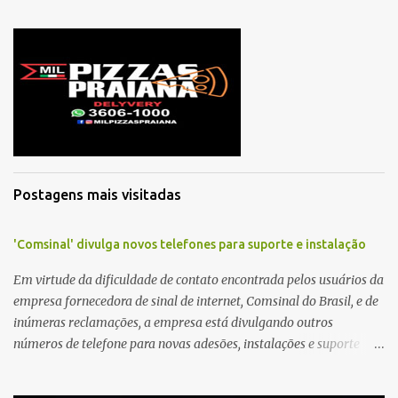
o
m
e
n
t
á
r
i
o
Postagens mais visitadas
'Comsinal' divulga novos telefones para suporte e instalação
Em virtude da dificuldade de contato encontrada pelos usuários da
empresa fornecedora de sinal de internet, Comsinal do Brasil, e de
inúmeras reclamações, a empresa está divulgando outros
números de telefone para novas adesões, instalações e suporte
técnico. Confira, a seguir: 2623-5858, 2623-9006 e 26235651