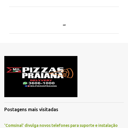
C
o
m
e
n
t
á
r
i
o
s
Postagens mais visitadas
'Comsinal' divulga novos telefones para suporte e instalação