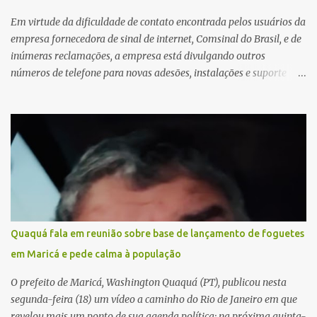
Em virtude da dificuldade de contato encontrada pelos usuários da
empresa fornecedora de sinal de internet, Comsinal do Brasil, e de
inúmeras reclamações, a empresa está divulgando outros
números de telefone para novas adesões, instalações e suporte
técnico. Confira, a seguir: 2623-5858, 2623-9006 e 26235651
Quaquá fala em reunião sobre base de lançamento de foguetes
em Maricá e pede calma à população
O prefeito de Maricá, Washington Quaquá (PT), publicou nesta
segunda-feira (18) um vídeo a caminho do Rio de Janeiro em que
revelou mais um ponto de sua agenda política: na próxima quinta-