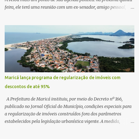
feira, ele terá uma reunião com um ex-senador, amigo pessoal,
para tratar da possibilidade de construir no município uma base e
centro de lançamento de foguetes e satélites. A declaração chamou
atenção pela ousadia do projeto, que colocaria Maricá em um
novo patamar de visibilidade tecnológica e estratégica. Segundo
Quaquá, a conversa será o início de um debate maior sobre a
viabilidade dessa estrutura na cidade. Durante o vídeo, o prefeito
também respondeu às críticas que vem recebendo. Segundo ele,
muitas pessoas estão dizendo que promete muito, mas não estaria
entregando resultados imediatos. Quaquá pediu paciência e
Maricá lança programa de regularização de imóveis com
garantiu que os frutos começarão a aparecer em breve. “O pessoal
descontos de até 95%
fala que eu prometo muito, mas não faço nada. Eu digo: calma.
Vocês Esperam, daqui a um ano o que será feito em Mari...
A Prefeitura de Maricá instituiu, por meio do Decreto nº 166,
publicado no Jornal Oficial do Município, condições especiais para
a regularização de imóveis construídos fora dos parâmetros
estabelecidos pela legislação urbanística vigente. A medida,
coordenada pela Secretaria Municipal de Urbanismo e
Planejamento Territorial, oferece aos proprietários a