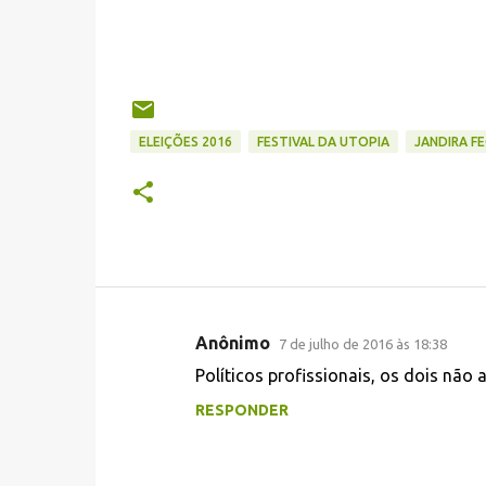
ELEIÇÕES 2016
FESTIVAL DA UTOPIA
JANDIRA FE
Anônimo
7 de julho de 2016 às 18:38
C
Políticos profissionais, os dois não
o
RESPONDER
m
e
n