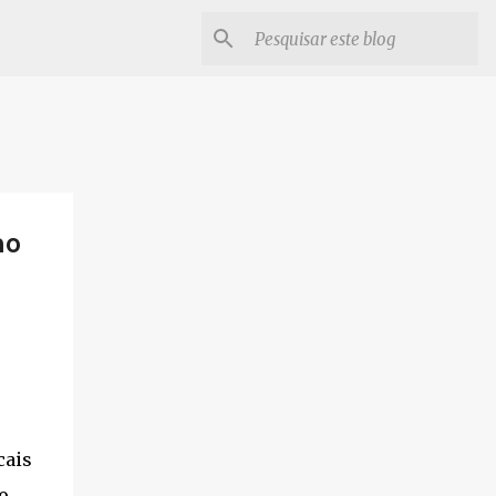
no
cais
o