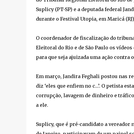
Suplicy (PT-SP) e a deputada federal Ja
durante o Festival Utopia, em Maricá (RJ)
O coordenador de fiscalização do tribunal
Eleitoral do Rio e de São Paulo os vídeo
para que seja ajuizada uma ação contra 
Em março, Jandira Feghali postou nas re
diz ‘eles que enfiem no c…’. O petista es
corrupção, lavagem de dinheiro e tráfic
a ele.
Suplicy, que é pré-candidato a vereador n
de Janeiro, participavam de um painel sob