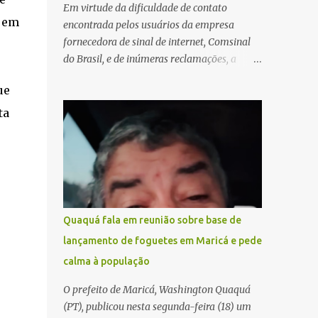
Em virtude da dificuldade de contato
r em
encontrada pelos usuários da empresa
fornecedora de sinal de internet, Comsinal
do Brasil, e de inúmeras reclamações, a
empresa está divulgando outros números de
ue
telefone para novas adesões, instalações e
suporte técnico. Confira, a seguir: 2623-
ta
5858, 2623-9006 e 26235651
Quaquá fala em reunião sobre base de
lançamento de foguetes em Maricá e pede
calma à população
O prefeito de Maricá, Washington Quaquá
(PT), publicou nesta segunda-feira (18) um