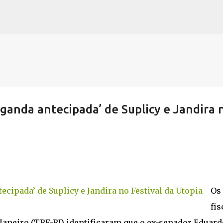
Pular para o conteúdo principal
aganda antecipada’ de Suplicy e Jandira 
Os
fis
 Janeiro (TRE-RJ) identificaram que o ex-senador Eduard