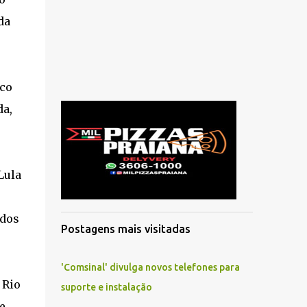
da
ico
da,
Lula
ídos
Postagens mais visitadas
'Comsinal' divulga novos telefones para
 Rio
suporte e instalação
e