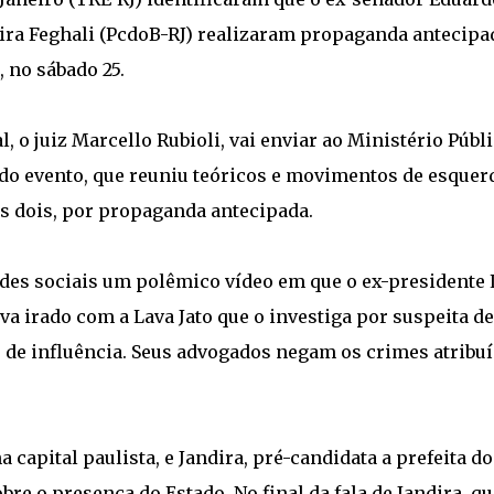
ndira Feghali (PcdoB-RJ) realizaram propaganda antecipa
, no sábado 25.
, o juiz Marcello Rubioli, vai enviar ao Ministério Públ
s do evento, que reuniu teóricos e movimentos de esquer
os dois, por propaganda antecipada.
des sociais um polêmico vídeo em que o ex-presidente 
tava irado com a Lava Jato que o investiga por suspeita de
o de influência. Seus advogados negam os crimes atribu
a capital paulista, e Jandira, pré-candidata a prefeita do
re o presença do Estado. No final da fala de Jandira, qu