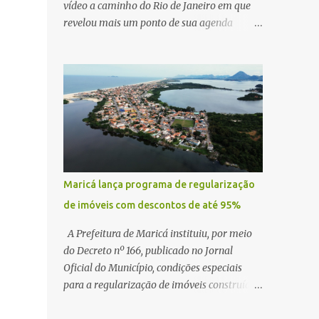
vídeo a caminho do Rio de Janeiro em que
revelou mais um ponto de sua agenda
política: na próxima quinta-feira, ele terá
uma reunião com um ex-senador, amigo
pessoal, para tratar da possibilidade de
construir no município uma base e centro de
lançamento de foguetes e satélites. A
declaração chamou atenção pela ousadia do
projeto, que colocaria Maricá em um novo
patamar de visibilidade tecnológica e
estratégica. Segundo Quaquá, a conversa
Maricá lança programa de regularização
será o início de um debate maior sobre a
de imóveis com descontos de até 95%
viabilidade dessa estrutura na cidade.
Durante o vídeo, o prefeito também
A Prefeitura de Maricá instituiu, por meio
respondeu às críticas que vem recebendo.
do Decreto nº 166, publicado no Jornal
Segundo ele, muitas pessoas estão dizendo
Oficial do Município, condições especiais
que promete muito, mas não estaria
para a regularização de imóveis construídos
entregando resultados imediatos. Quaquá
fora dos parâmetros estabelecidos pela
pediu paciência e garantiu que os frutos