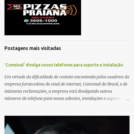
Postagens mais visitadas
'Comsinal' divulga novos telefones para suporte e instalação
Em virtude da dificuldade de contato encontrada pelos usuários da
empresa fornecedora de sinal de internet, Comsinal do Brasil, e de
inúmeras reclamações, a empresa está divulgando outros
números de telefone para novas adesões, instalações e suporte
técnico. Confira, a seguir: 2623-5858, 2623-9006 e 26235651