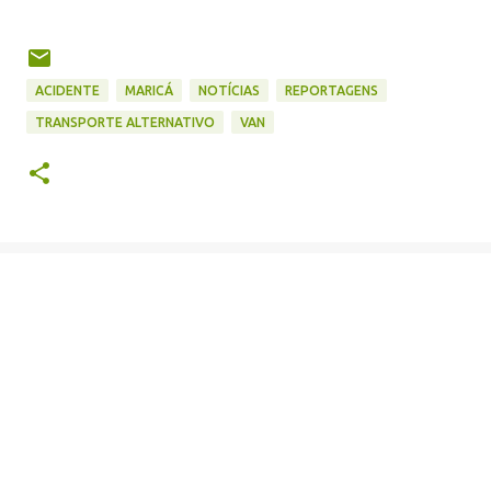
ACIDENTE
MARICÁ
NOTÍCIAS
REPORTAGENS
TRANSPORTE ALTERNATIVO
VAN
C
o
m
e
n
t
á