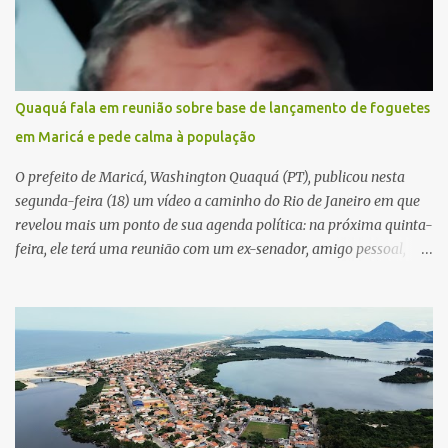
Quaquá fala em reunião sobre base de lançamento de foguetes
em Maricá e pede calma à população
O prefeito de Maricá, Washington Quaquá (PT), publicou nesta
segunda-feira (18) um vídeo a caminho do Rio de Janeiro em que
revelou mais um ponto de sua agenda política: na próxima quinta-
feira, ele terá uma reunião com um ex-senador, amigo pessoal,
para tratar da possibilidade de construir no município uma base e
centro de lançamento de foguetes e satélites. A declaração chamou
atenção pela ousadia do projeto, que colocaria Maricá em um
novo patamar de visibilidade tecnológica e estratégica. Segundo
Quaquá, a conversa será o início de um debate maior sobre a
viabilidade dessa estrutura na cidade. Durante o vídeo, o prefeito
também respondeu às críticas que vem recebendo. Segundo ele,
muitas pessoas estão dizendo que promete muito, mas não estaria