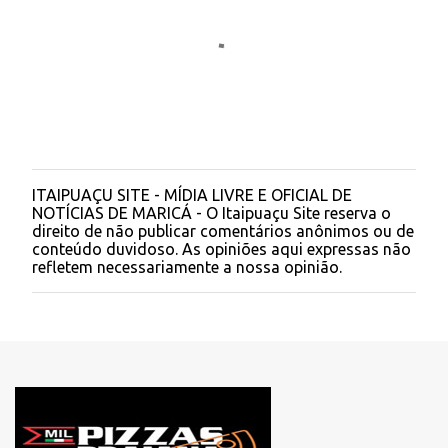
ITAIPUAÇU SITE - MÍDIA LIVRE E OFICIAL DE
P
NOTÍCIAS DE MARICÁ - O Itaipuaçu Site reserva o
o
direito de não publicar comentários anônimos ou de
s
conteúdo duvidoso. As opiniões aqui expressas não
t
refletem necessariamente a nossa opinião.
a
r
u
m
c
o
m
e
n
t