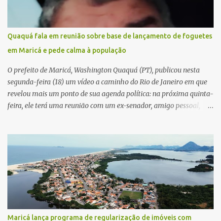
Quaquá fala em reunião sobre base de lançamento de foguetes
em Maricá e pede calma à população
O prefeito de Maricá, Washington Quaquá (PT), publicou nesta
segunda-feira (18) um vídeo a caminho do Rio de Janeiro em que
revelou mais um ponto de sua agenda política: na próxima quinta-
feira, ele terá uma reunião com um ex-senador, amigo pessoal,
para tratar da possibilidade de construir no município uma base e
centro de lançamento de foguetes e satélites. A declaração chamou
atenção pela ousadia do projeto, que colocaria Maricá em um
novo patamar de visibilidade tecnológica e estratégica. Segundo
Quaquá, a conversa será o início de um debate maior sobre a
viabilidade dessa estrutura na cidade. Durante o vídeo, o prefeito
também respondeu às críticas que vem recebendo. Segundo ele,
muitas pessoas estão dizendo que promete muito, mas não estaria
entregando resultados imediatos. Quaquá pediu paciência e
Maricá lança programa de regularização de imóveis com