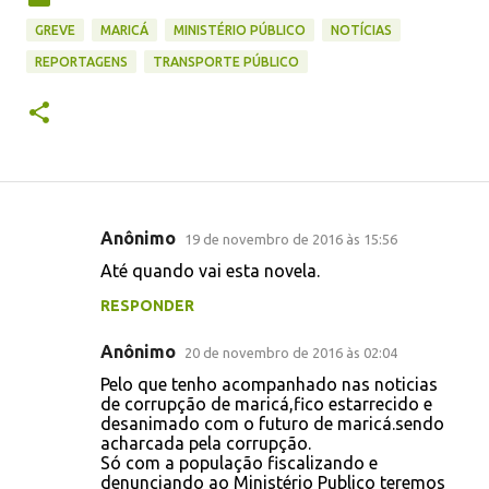
GREVE
MARICÁ
MINISTÉRIO PÚBLICO
NOTÍCIAS
REPORTAGENS
TRANSPORTE PÚBLICO
Anônimo
19 de novembro de 2016 às 15:56
C
Até quando vai esta novela.
o
RESPONDER
m
e
Anônimo
20 de novembro de 2016 às 02:04
n
Pelo que tenho acompanhado nas noticias
t
de corrupção de maricá,fico estarrecido e
desanimado com o futuro de maricá.sendo
á
acharcada pela corrupção.
Só com a população fiscalizando e
r
denunciando ao Ministério Publico teremos