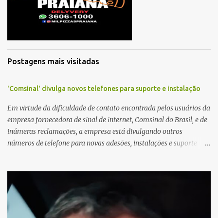
á
r
i
o
Postagens mais visitadas
'Comsinal' divulga novos telefones para suporte e instalação
Em virtude da dificuldade de contato encontrada pelos usuários da
empresa fornecedora de sinal de internet, Comsinal do Brasil, e de
inúmeras reclamações, a empresa está divulgando outros
números de telefone para novas adesões, instalações e suporte
técnico. Confira, a seguir: 2623-5858, 2623-9006 e 26235651