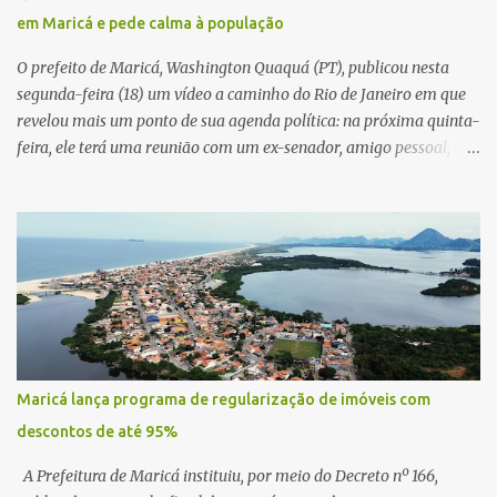
em Maricá e pede calma à população
O prefeito de Maricá, Washington Quaquá (PT), publicou nesta
segunda-feira (18) um vídeo a caminho do Rio de Janeiro em que
revelou mais um ponto de sua agenda política: na próxima quinta-
feira, ele terá uma reunião com um ex-senador, amigo pessoal,
para tratar da possibilidade de construir no município uma base e
centro de lançamento de foguetes e satélites. A declaração chamou
atenção pela ousadia do projeto, que colocaria Maricá em um
novo patamar de visibilidade tecnológica e estratégica. Segundo
Quaquá, a conversa será o início de um debate maior sobre a
viabilidade dessa estrutura na cidade. Durante o vídeo, o prefeito
também respondeu às críticas que vem recebendo. Segundo ele,
muitas pessoas estão dizendo que promete muito, mas não estaria
entregando resultados imediatos. Quaquá pediu paciência e
Maricá lança programa de regularização de imóveis com
garantiu que os frutos começarão a aparecer em breve. “O pessoal
descontos de até 95%
fala que eu prometo muito, mas não faço nada. Eu digo: calma.
Vocês Esperam, daqui a um ano o que será feito em Mari...
A Prefeitura de Maricá instituiu, por meio do Decreto nº 166,