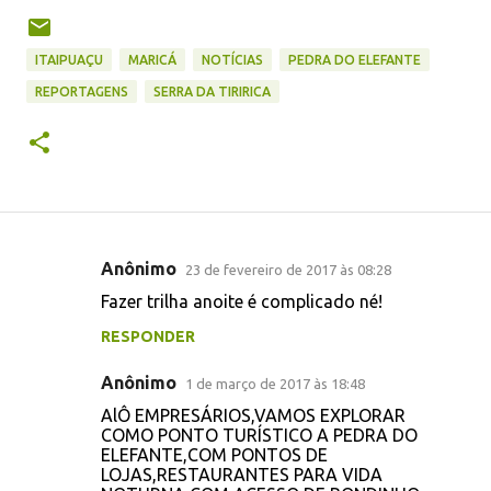
ITAIPUAÇU
MARICÁ
NOTÍCIAS
PEDRA DO ELEFANTE
REPORTAGENS
SERRA DA TIRIRICA
Anônimo
23 de fevereiro de 2017 às 08:28
C
Fazer trilha anoite é complicado né!
o
RESPONDER
m
e
Anônimo
1 de março de 2017 às 18:48
n
AlÔ EMPRESÁRIOS,VAMOS EXPLORAR
t
COMO PONTO TURÍSTICO A PEDRA DO
ELEFANTE,COM PONTOS DE
á
LOJAS,RESTAURANTES PARA VIDA