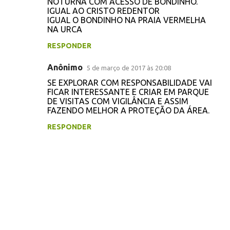
NOTURNA COM ACESSO DE BONDINHO.
r
IGUAL AO CRISTO REDENTOR
i
IGUAL O BONDINHO NA PRAIA VERMELHA
NA URCA
o
s
RESPONDER
Anônimo
5 de março de 2017 às 20:08
SE EXPLORAR COM RESPONSABILIDADE VAI
FICAR INTERESSANTE E CRIAR EM PARQUE
DE VISITAS COM VIGILÂNCIA E ASSIM
FAZENDO MELHOR A PROTEÇÃO DA ÁREA.
RESPONDER