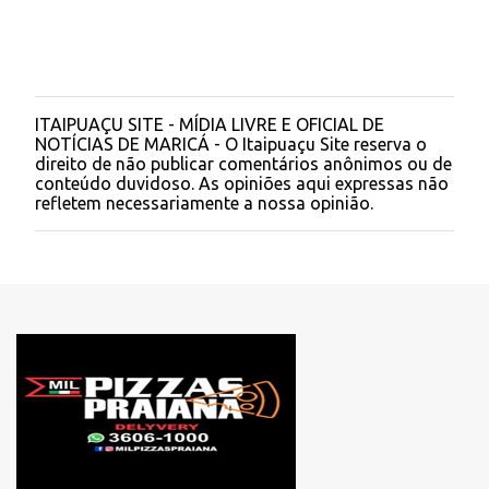
ITAIPUAÇU SITE - MÍDIA LIVRE E OFICIAL DE
P
NOTÍCIAS DE MARICÁ - O Itaipuaçu Site reserva o
o
direito de não publicar comentários anônimos ou de
s
conteúdo duvidoso. As opiniões aqui expressas não
t
refletem necessariamente a nossa opinião.
a
r
u
m
c
o
m
e
n
t
á
r
i
o