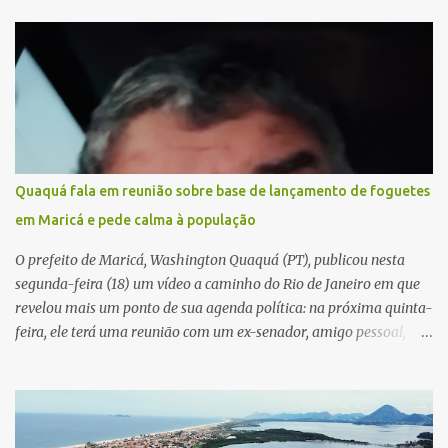
Quaquá fala em reunião sobre base de lançamento de foguetes
em Maricá e pede calma à população
O prefeito de Maricá, Washington Quaquá (PT), publicou nesta
segunda-feira (18) um vídeo a caminho do Rio de Janeiro em que
revelou mais um ponto de sua agenda política: na próxima quinta-
feira, ele terá uma reunião com um ex-senador, amigo pessoal,
para tratar da possibilidade de construir no município uma base e
centro de lançamento de foguetes e satélites. A declaração chamou
atenção pela ousadia do projeto, que colocaria Maricá em um
novo patamar de visibilidade tecnológica e estratégica. Segundo