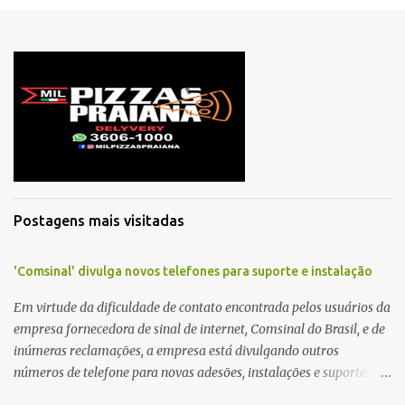
e
n
t
á
r
i
o
s
Postagens mais visitadas
'Comsinal' divulga novos telefones para suporte e instalação
Em virtude da dificuldade de contato encontrada pelos usuários da
empresa fornecedora de sinal de internet, Comsinal do Brasil, e de
inúmeras reclamações, a empresa está divulgando outros
números de telefone para novas adesões, instalações e suporte
técnico. Confira, a seguir: 2623-5858, 2623-9006 e 26235651