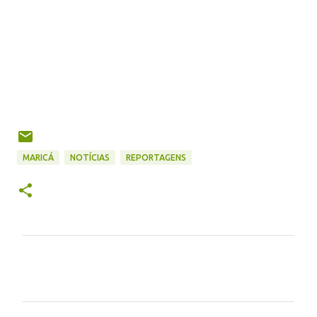
MARICÁ
NOTÍCIAS
REPORTAGENS
C
o
m