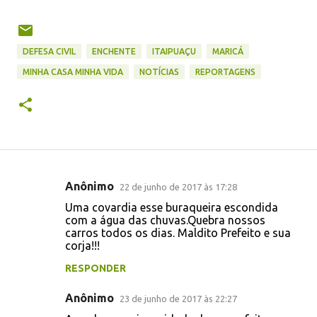
DEFESA CIVIL
ENCHENTE
ITAIPUAÇU
MARICÁ
MINHA CASA MINHA VIDA
NOTÍCIAS
REPORTAGENS
Anônimo
22 de junho de 2017 às 17:28
C
Uma covardia esse buraqueira escondida
o
com a água das chuvas.Quebra nossos
carros todos os dias. Maldito Prefeito e sua
m
corja!!!
e
RESPONDER
n
t
Anônimo
23 de junho de 2017 às 22:27
á