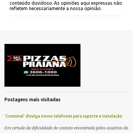
conteúdo duvidoso. As opiniões aqui expressas não
t
refletem necessariamente a nossa opinião.
a
r
u
m
c
o
m
e
n
t
á
r
i
o
Postagens mais visitadas
'Comsinal' divulga novos telefones para suporte e instalação
Em virtude da dificuldade de contato encontrada pelos usuários da