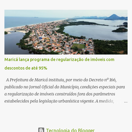
centro de lançamento de foguetes e satélites. A declaração chamou
atenção pela ousadia do projeto, que colocaria Maricá em um
novo patamar de visibilidade tecnológica e estratégica. Segundo
Quaquá, a conversa será o início de um debate maior sobre a
viabilidade dessa estrutura na cidade. Durante o vídeo, o prefeito
também respondeu às críticas que vem recebendo. Segundo ele,
muitas pessoas estão dizendo que promete muito, mas não estaria
entregando resultados imediatos. Quaquá pediu paciência e
Maricá lança programa de regularização de imóveis com
garantiu que os frutos começarão a aparecer em breve. “O pessoal
descontos de até 95%
fala que eu prometo muito, mas não faço nada. Eu digo: calma.
Vocês Esperam, daqui a um ano o que será feito em Mari...
A Prefeitura de Maricá instituiu, por meio do Decreto nº 166,
publicado no Jornal Oficial do Município, condições especiais para
a regularização de imóveis construídos fora dos parâmetros
estabelecidos pela legislação urbanística vigente. A medida,
coordenada pela Secretaria Municipal de Urbanismo e
Planejamento Territorial, oferece aos proprietários a
oportunidade de colocar suas edificações em conformidade com a
lei, assegurando segurança jurídica e promovendo a inclusão
Tecnologia do Blogger