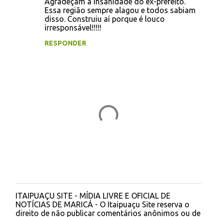
Agradeçam a insanidade do ex-prefeito.
Essa região sempre alagou e todos sabiam
r
disso. Construiu aí porque é louco
i
irresponsável!!!!!
o
RESPONDER
s
ITAIPUAÇU SITE - MÍDIA LIVRE E OFICIAL DE
P
NOTÍCIAS DE MARICÁ - O Itaipuaçu Site reserva o
o
direito de não publicar comentários anônimos ou de
s