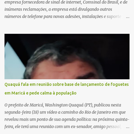
empresa fornecedora de sinal de internet, Comsinal do Brasil, e de
inúmeras reclamações, a empresa está divulgando outros
números de telefone para novas adesões, instalações e suporte
técnico. Confira, a seguir: 2623-5858, 2623-9006 e 26235651
Quaquá fala em reunião sobre base de lançamento de foguetes
em Maricá e pede calma à população
O prefeito de Maricá, Washington Quaquá (PT), publicou nesta
segunda-feira (18) um vídeo a caminho do Rio de Janeiro em que
revelou mais um ponto de sua agenda política: na próxima quinta-
feira, ele terá uma reunião com um ex-senador, amigo pessoal,
para tratar da possibilidade de construir no município uma base e