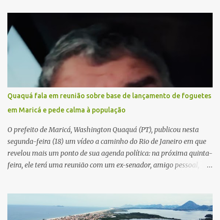
Quaquá fala em reunião sobre base de lançamento de foguetes
em Maricá e pede calma à população
O prefeito de Maricá, Washington Quaquá (PT), publicou nesta
segunda-feira (18) um vídeo a caminho do Rio de Janeiro em que
revelou mais um ponto de sua agenda política: na próxima quinta-
feira, ele terá uma reunião com um ex-senador, amigo pessoal,
para tratar da possibilidade de construir no município uma base e
centro de lançamento de foguetes e satélites. A declaração chamou
atenção pela ousadia do projeto, que colocaria Maricá em um
novo patamar de visibilidade tecnológica e estratégica. Segundo