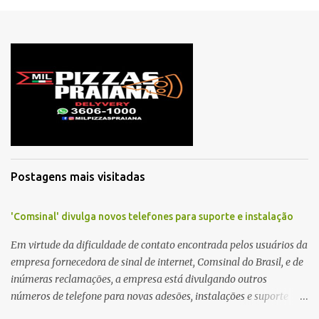
m
c
o
m
e
n
t
á
r
i
o
Postagens mais visitadas
'Comsinal' divulga novos telefones para suporte e instalação
Em virtude da dificuldade de contato encontrada pelos usuários da
empresa fornecedora de sinal de internet, Comsinal do Brasil, e de
inúmeras reclamações, a empresa está divulgando outros
números de telefone para novas adesões, instalações e suporte
técnico. Confira, a seguir: 2623-5858, 2623-9006 e 26235651