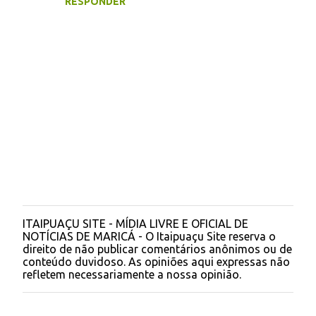
RESPONDER
i
o
s
ITAIPUAÇU SITE - MÍDIA LIVRE E OFICIAL DE
P
NOTÍCIAS DE MARICÁ - O Itaipuaçu Site reserva o
o
direito de não publicar comentários anônimos ou de
s
conteúdo duvidoso. As opiniões aqui expressas não
t
refletem necessariamente a nossa opinião.
a
r
u