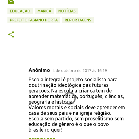
EDUCAÇÃO
MARICÁ
NOTÍCIAS
PREFEITO FABIANO HORTA
REPORTAGENS
Anônimo
4 de outubro de 2017 às 16:19
C
Escola integral é projeto socialista para
o
doutrinação ideológica das futuras
gerações. Na escola a criança tem de
m
aprender matemática, português, ciências,
e
geografia e história.
Valores morais e sociais deve aprender em
n
casa de seus pais e na igreja religião.
t
Escola sem partido, sem proselitismo sem
educação de gênero é o que o povo
á
brasileiro quer!
r