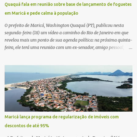
Quaquá fala em reunião sobre base de lançamento de foguetes
em Maricá e pede calma à população
O prefeito de Maricá, Washington Quaquá (PT), publicou nesta
segunda-feira (18) um vídeo a caminho do Rio de Janeiro em que
revelou mais um ponto de sua agenda política: na próxima quinta-
feira, ele terá uma reunião com um ex-senador, amigo pessoal,
para tratar da possibilidade de construir no município uma base e
centro de lançamento de foguetes e satélites. A declaração chamou
atenção pela ousadia do projeto, que colocaria Maricá em um
novo patamar de visibilidade tecnológica e estratégica. Segundo
Quaquá, a conversa será o início de um debate maior sobre a
viabilidade dessa estrutura na cidade. Durante o vídeo, o prefeito
também respondeu às críticas que vem recebendo. Segundo ele,
muitas pessoas estão dizendo que promete muito, mas não estaria
entregando resultados imediatos. Quaquá pediu paciência e
Maricá lança programa de regularização de imóveis com
garantiu que os frutos começarão a aparecer em breve. “O pessoal
descontos de até 95%
fala que eu prometo muito, mas não faço nada. Eu digo: calma.
Vocês Esperam, daqui a um ano o que será feito em Mari...