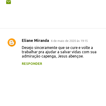
Eliane Miranda
6 de maio de 2020 às 19:15
C
Desejo sinceramente que se cure e volte a
o
trabalhar pra ajudar a salvar vidas com sua
admiração capenga, Jesus abençoe.
m
e
RESPONDER
n
t
á
r
i
o