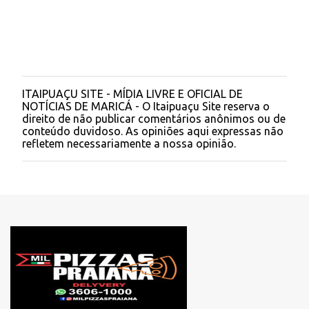
s
ITAIPUAÇU SITE - MÍDIA LIVRE E OFICIAL DE
P
NOTÍCIAS DE MARICÁ - O Itaipuaçu Site reserva o
o
direito de não publicar comentários anônimos ou de
s
conteúdo duvidoso. As opiniões aqui expressas não
t
refletem necessariamente a nossa opinião.
a
r
u
m
c
o
m
e
n
t
á
r
i
o