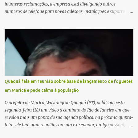
inúmeras reclamações, a empresa está divulgando outros
números de telefone para novas adesões, instalações e suporte
técnico. Confira, a seguir: 2623-5858, 2623-9006 e 26235651
Quaquá fala em reunião sobre base de lançamento de foguetes
em Maricá e pede calma à população
O prefeito de Maricá, Washington Quaquá (PT), publicou nesta
segunda-feira (18) um vídeo a caminho do Rio de Janeiro em que
revelou mais um ponto de sua agenda política: na próxima quinta-
feira, ele terá uma reunião com um ex-senador, amigo pessoal,
para tratar da possibilidade de construir no município uma base e