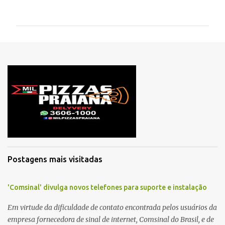
o
m
e
n
t
á
r
i
o
s
Postagens mais visitadas
'Comsinal' divulga novos telefones para suporte e instalação
Em virtude da dificuldade de contato encontrada pelos usuários da
empresa fornecedora de sinal de internet, Comsinal do Brasil, e de