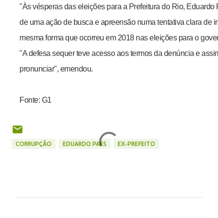
"Às vésperas das eleições para a Prefeitura do Rio, Eduardo
de uma ação de busca e apreensão numa tentativa clara de inte
mesma forma que ocorreu em 2018 nas eleições para o govern
"A defesa sequer teve acesso aos termos da denúncia e assim 
pronunciar", emendou.
Fonte: G1
CORRUPÇÃO
EDUARDO PAES
EX-PREFEITO
C