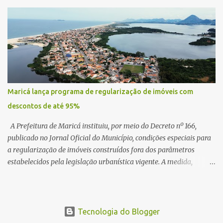
centro de lançamento de foguetes e satélites. A declaração chamou
atenção pela ousadia do projeto, que colocaria Maricá em um
novo patamar de visibilidade tecnológica e estratégica. Segundo
Quaquá, a conversa será o início de um debate maior sobre a
viabilidade dessa estrutura na cidade. Durante o vídeo, o prefeito
também respondeu às críticas que vem recebendo. Segundo ele,
muitas pessoas estão dizendo que promete muito, mas não estaria
entregando resultados imediatos. Quaquá pediu paciência e
Maricá lança programa de regularização de imóveis com
garantiu que os frutos começarão a aparecer em breve. “O pessoal
descontos de até 95%
fala que eu prometo muito, mas não faço nada. Eu digo: calma.
Vocês Esperam, daqui a um ano o que será feito em Mari...
A Prefeitura de Maricá instituiu, por meio do Decreto nº 166,
publicado no Jornal Oficial do Município, condições especiais para
a regularização de imóveis construídos fora dos parâmetros
estabelecidos pela legislação urbanística vigente. A medida,
coordenada pela Secretaria Municipal de Urbanismo e
Planejamento Territorial, oferece aos proprietários a
oportunidade de colocar suas edificações em conformidade com a
lei, assegurando segurança jurídica e promovendo a inclusão
Tecnologia do Blogger
urbana. Poderão aderir ao programa os proprietários de obras