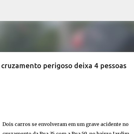
Pular para o conteúdo principal
m cruzamento perigoso deixa 4 pessoas
Dois carros se envolveram em um grave acidente no
cruzamento da Rua 35 com a Rua 59, no bairro Jardim