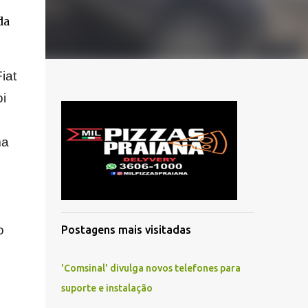
da
iat
i
ma
o
Postagens mais visitadas
'Comsinal' divulga novos telefones para
suporte e instalação