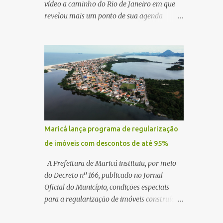
vídeo a caminho do Rio de Janeiro em que
revelou mais um ponto de sua agenda
política: na próxima quinta-feira, ele terá
uma reunião com um ex-senador, amigo
pessoal, para tratar da possibilidade de
construir no município uma base e centro de
lançamento de foguetes e satélites. A
declaração chamou atenção pela ousadia do
projeto, que colocaria Maricá em um novo
patamar de visibilidade tecnológica e
estratégica. Segundo Quaquá, a conversa
Maricá lança programa de regularização
será o início de um debate maior sobre a
de imóveis com descontos de até 95%
viabilidade dessa estrutura na cidade.
Durante o vídeo, o prefeito também
A Prefeitura de Maricá instituiu, por meio
respondeu às críticas que vem recebendo.
do Decreto nº 166, publicado no Jornal
Segundo ele, muitas pessoas estão dizendo
Oficial do Município, condições especiais
que promete muito, mas não estaria
para a regularização de imóveis construídos
entregando resultados imediatos. Quaquá
fora dos parâmetros estabelecidos pela
pediu paciência e garantiu que os frutos