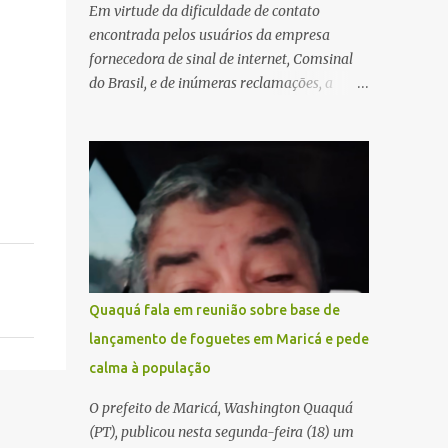
Em virtude da dificuldade de contato
encontrada pelos usuários da empresa
fornecedora de sinal de internet, Comsinal
do Brasil, e de inúmeras reclamações, a
empresa está divulgando outros números de
telefone para novas adesões, instalações e
suporte técnico. Confira, a seguir: 2623-
5858, 2623-9006 e 26235651
Quaquá fala em reunião sobre base de
lançamento de foguetes em Maricá e pede
calma à população
O prefeito de Maricá, Washington Quaquá
(PT), publicou nesta segunda-feira (18) um