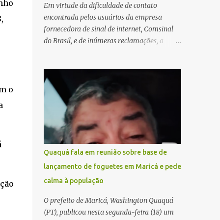
inho
Em virtude da dificuldade de contato
encontrada pelos usuários da empresa
,
fornecedora de sinal de internet, Comsinal
do Brasil, e de inúmeras reclamações, a
empresa está divulgando outros números de
telefone para novas adesões, instalações e
suporte técnico. Confira, a seguir: 2623-
5858, 2623-9006 e 26235651
om o
a
á
Quaquá fala em reunião sobre base de
lançamento de foguetes em Maricá e pede
calma à população
ação
O prefeito de Maricá, Washington Quaquá
(PT), publicou nesta segunda-feira (18) um