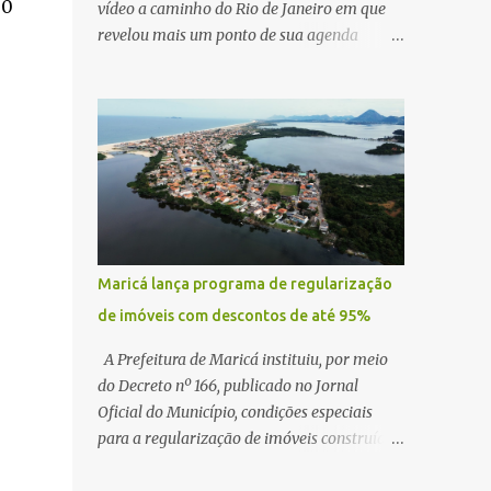
30
vídeo a caminho do Rio de Janeiro em que
revelou mais um ponto de sua agenda
política: na próxima quinta-feira, ele terá
uma reunião com um ex-senador, amigo
pessoal, para tratar da possibilidade de
construir no município uma base e centro de
lançamento de foguetes e satélites. A
declaração chamou atenção pela ousadia do
projeto, que colocaria Maricá em um novo
patamar de visibilidade tecnológica e
estratégica. Segundo Quaquá, a conversa
Maricá lança programa de regularização
será o início de um debate maior sobre a
de imóveis com descontos de até 95%
viabilidade dessa estrutura na cidade.
Durante o vídeo, o prefeito também
A Prefeitura de Maricá instituiu, por meio
respondeu às críticas que vem recebendo.
do Decreto nº 166, publicado no Jornal
Segundo ele, muitas pessoas estão dizendo
Oficial do Município, condições especiais
que promete muito, mas não estaria
para a regularização de imóveis construídos
entregando resultados imediatos. Quaquá
fora dos parâmetros estabelecidos pela
pediu paciência e garantiu que os frutos