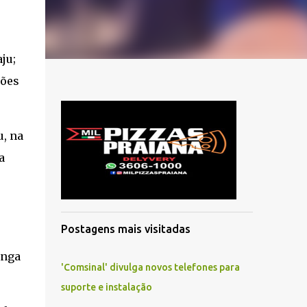
ju;
rões
u, na
a
Postagens mais visitadas
inga
'Comsinal' divulga novos telefones para
suporte e instalação