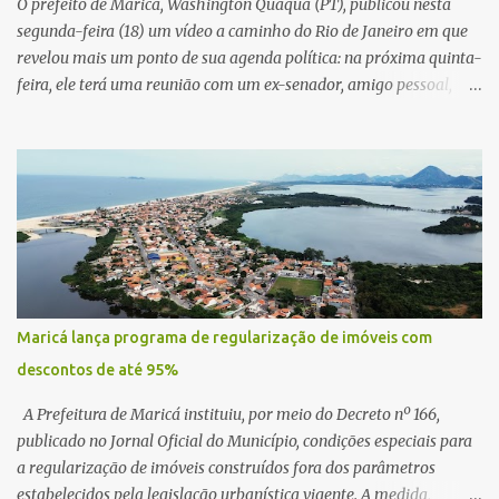
O prefeito de Maricá, Washington Quaquá (PT), publicou nesta
segunda-feira (18) um vídeo a caminho do Rio de Janeiro em que
revelou mais um ponto de sua agenda política: na próxima quinta-
feira, ele terá uma reunião com um ex-senador, amigo pessoal,
para tratar da possibilidade de construir no município uma base e
centro de lançamento de foguetes e satélites. A declaração chamou
atenção pela ousadia do projeto, que colocaria Maricá em um
novo patamar de visibilidade tecnológica e estratégica. Segundo
Quaquá, a conversa será o início de um debate maior sobre a
viabilidade dessa estrutura na cidade. Durante o vídeo, o prefeito
também respondeu às críticas que vem recebendo. Segundo ele,
muitas pessoas estão dizendo que promete muito, mas não estaria
entregando resultados imediatos. Quaquá pediu paciência e
Maricá lança programa de regularização de imóveis com
garantiu que os frutos começarão a aparecer em breve. “O pessoal
descontos de até 95%
fala que eu prometo muito, mas não faço nada. Eu digo: calma.
Vocês Esperam, daqui a um ano o que será feito em Mari...
A Prefeitura de Maricá instituiu, por meio do Decreto nº 166,
publicado no Jornal Oficial do Município, condições especiais para
a regularização de imóveis construídos fora dos parâmetros
estabelecidos pela legislação urbanística vigente. A medida,