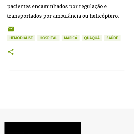
pacientes encaminhados por regulação e
transportados por ambulância ou helicóptero.
HEMODIÁLISE
HOSPITAL
MARICÁ
QUAQUÁ
SAÚDE
C
o
m
e
n
t
á