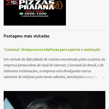
r
i
o
s
Postagens mais visitadas
'Comsinal' divulga novos telefones para suporte e instalação
Em virtude da dificuldade de contato encontrada pelos usuários da
empresa fornecedora de sinal de internet, Comsinal do Brasil, e de
inúmeras reclamações, a empresa está divulgando outros
números de telefone para novas adesões, instalações e suporte
técnico. Confira, a seguir: 2623-5858, 2623-9006 e 26235651