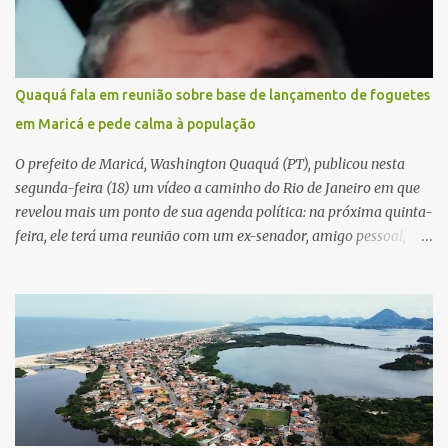
Quaquá fala em reunião sobre base de lançamento de foguetes
em Maricá e pede calma à população
O prefeito de Maricá, Washington Quaquá (PT), publicou nesta
segunda-feira (18) um vídeo a caminho do Rio de Janeiro em que
revelou mais um ponto de sua agenda política: na próxima quinta-
feira, ele terá uma reunião com um ex-senador, amigo pessoal,
para tratar da possibilidade de construir no município uma base e
centro de lançamento de foguetes e satélites. A declaração chamou
atenção pela ousadia do projeto, que colocaria Maricá em um
novo patamar de visibilidade tecnológica e estratégica. Segundo
Quaquá, a conversa será o início de um debate maior sobre a
viabilidade dessa estrutura na cidade. Durante o vídeo, o prefeito
também respondeu às críticas que vem recebendo. Segundo ele,
muitas pessoas estão dizendo que promete muito, mas não estaria