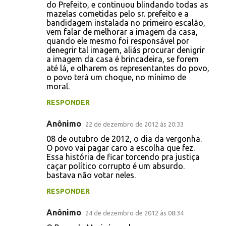
i
do Prefeito, e continuou blindando todas as
o
mazelas cometidas pelo sr. prefeito e a
bandidagem instalada no primeiro escalão,
s
vem falar de melhorar a imagem da casa,
quando ele mesmo foi responsável por
denegrir tal imagem, aliás procurar denigrir
a imagem da casa é brincadeira, se forem
até lá, e olharem os representantes do povo,
o povo terá um choque, no mínimo de
moral.
RESPONDER
Anônimo
22 de dezembro de 2012 às 20:33
08 de outubro de 2012, o dia da vergonha.
O povo vai pagar caro a escolha que fez.
Essa história de ficar torcendo pra justiça
caçar político corrupto é um absurdo.
bastava não votar neles.
RESPONDER
Anônimo
24 de dezembro de 2012 às 08:34