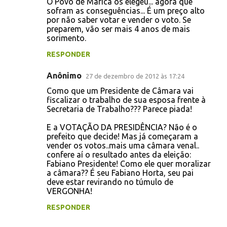
O Povo de Maricá os elegeu... agora que
sofram as conseguências... É um preço alto
por não saber votar e vender o voto. Se
preparem, vão ser mais 4 anos de mais
sorimento.
RESPONDER
Anônimo
27 de dezembro de 2012 às 17:24
Como que um Presidente de Câmara vai
fiscalizar o trabalho de sua esposa frente à
Secretaria de Trabalho??? Parece piada!
E a VOTAÇÃO DA PRESIDÊNCIA? Não é o
prefeito que decide! Mas já começaram a
vender os votos..mais uma câmara venal..
confere aí o resultado antes da eleição:
Fabiano Presidente! Como ele quer moralizar
a câmara?? É seu Fabiano Horta, seu pai
deve estar revirando no túmulo de
VERGONHA!
RESPONDER