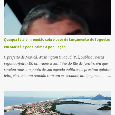
Quaquá fala em reunião sobre base de lançamento de foguetes
em Maricá e pede calma à população
O prefeito de Maricá, Washington Quaquá (PT), publicou nesta
segunda-feira (18) um vídeo a caminho do Rio de Janeiro em que
revelou mais um ponto de sua agenda política: na próxima quinta-
feira, ele terá uma reunião com um ex-senador, amigo pessoal,
para tratar da possibilidade de construir no município uma base e
centro de lançamento de foguetes e satélites. A declaração chamou
atenção pela ousadia do projeto, que colocaria Maricá em um
novo patamar de visibilidade tecnológica e estratégica. Segundo
Quaquá, a conversa será o início de um debate maior sobre a
viabilidade dessa estrutura na cidade. Durante o vídeo, o prefeito