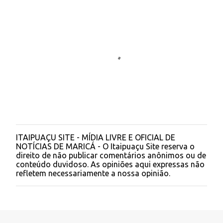
ITAIPUAÇU SITE - MÍDIA LIVRE E OFICIAL DE
P
NOTÍCIAS DE MARICÁ - O Itaipuaçu Site reserva o
o
direito de não publicar comentários anônimos ou de
s
conteúdo duvidoso. As opiniões aqui expressas não
t
refletem necessariamente a nossa opinião.
a
r
u
m
c
o