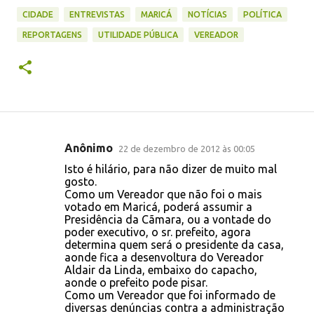
CIDADE
ENTREVISTAS
MARICÁ
NOTÍCIAS
POLÍTICA
REPORTAGENS
UTILIDADE PÚBLICA
VEREADOR
Anônimo
22 de dezembro de 2012 às 00:05
C
Isto é hilário, para não dizer de muito mal
o
gosto.
Como um Vereador que não foi o mais
m
votado em Maricá, poderá assumir a
e
Presidência da Cãmara, ou a vontade do
poder executivo, o sr. prefeito, agora
n
determina quem será o presidente da casa,
t
aonde fica a desenvoltura do Vereador
Aldair da Linda, embaixo do capacho,
á
aonde o prefeito pode pisar.
r
Como um Vereador que foi informado de
diversas denúncias contra a administração