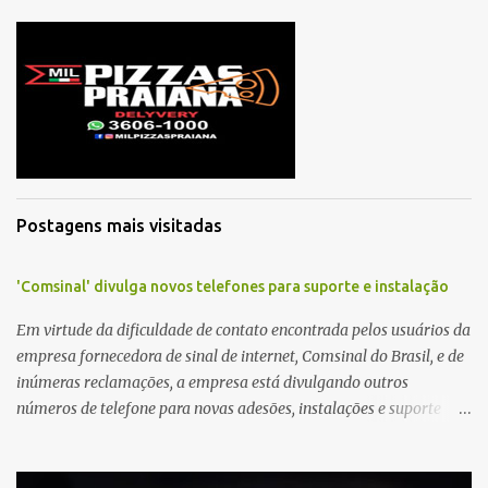
m
e
n
t
á
r
i
o
Postagens mais visitadas
'Comsinal' divulga novos telefones para suporte e instalação
Em virtude da dificuldade de contato encontrada pelos usuários da
empresa fornecedora de sinal de internet, Comsinal do Brasil, e de
inúmeras reclamações, a empresa está divulgando outros
números de telefone para novas adesões, instalações e suporte
técnico. Confira, a seguir: 2623-5858, 2623-9006 e 26235651