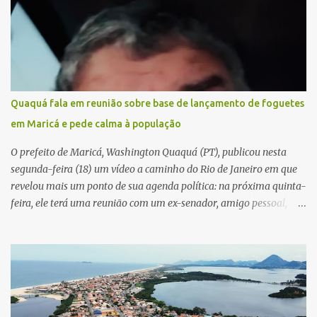
Quaquá fala em reunião sobre base de lançamento de foguetes
em Maricá e pede calma à população
O prefeito de Maricá, Washington Quaquá (PT), publicou nesta
segunda-feira (18) um vídeo a caminho do Rio de Janeiro em que
revelou mais um ponto de sua agenda política: na próxima quinta-
feira, ele terá uma reunião com um ex-senador, amigo pessoal,
para tratar da possibilidade de construir no município uma base e
centro de lançamento de foguetes e satélites. A declaração chamou
atenção pela ousadia do projeto, que colocaria Maricá em um
novo patamar de visibilidade tecnológica e estratégica. Segundo
Quaquá, a conversa será o início de um debate maior sobre a
viabilidade dessa estrutura na cidade. Durante o vídeo, o prefeito