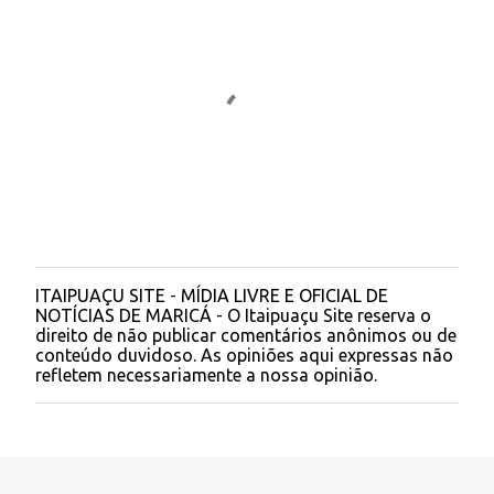
ITAIPUAÇU SITE - MÍDIA LIVRE E OFICIAL DE
P
NOTÍCIAS DE MARICÁ - O Itaipuaçu Site reserva o
o
direito de não publicar comentários anônimos ou de
s
conteúdo duvidoso. As opiniões aqui expressas não
t
refletem necessariamente a nossa opinião.
a
r
u
m
c
o