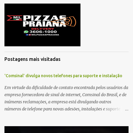
m
e
n
t
á
r
i
o
Postagens mais visitadas
'Comsinal' divulga novos telefones para suporte e instalação
Em virtude da dificuldade de contato encontrada pelos usuários da
empresa fornecedora de sinal de internet, Comsinal do Brasil, e de
inúmeras reclamações, a empresa está divulgando outros
números de telefone para novas adesões, instalações e suporte
técnico. Confira, a seguir: 2623-5858, 2623-9006 e 26235651