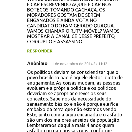
FICAR ESCREVENDO AQUI E FICAR NOS
BOTECOS TOMANDO CACHAÇA. OS
MORADORES GOSTAM DE SEREM
ENGANADOS E AINDA VOTA NO
CANDIDATO DO FAMIGERADO QUAQUÁ.
VAMOS CHAMAR O RJTV-MÓVEL? VAMOS
MOSTRAR A CANALICE DESSE PREFEITO,
CORRUPTO E ASSASSINO.
RESPONDER
Anônimo
11 de novembro de 2014 às 11:12
Os políticos deviam se conscientizar que o
povo brasileiro não é aquele eleitor idiota de
antigamente. As coisas mudam, as pessoas
evoluem e a própria política e os políticos
deveriam se apropriar e rever os seus
conceitos. Sabemos da necessidade do
saneamento básico e não é porque ele fica
embaixo da terra que não estamos vendo.
Este, junto com a água encanada e o asfalto
são um dos maiores anseios da população.
Lembraremos daqui a mais 4 anos quem
asfaltou ou não nossas ruas, conforme