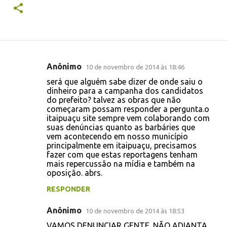
Anônimo
10 de novembro de 2014 às 18:46
C
será que alguém sabe dizer de onde saiu o
o
dinheiro para a campanha dos candidatos
do prefeito? talvez as obras que não
m
começaram possam responder a pergunta.o
e
itaipuaçu site sempre vem colaborando com
suas denúncias quanto as barbáries que
n
vem acontecendo em nosso município
t
principalmente em itaipuaçu, precisamos
fazer com que estas reportagens tenham
á
mais repercussão na mídia e também na
r
oposição. abrs.
i
RESPONDER
o
Anônimo
10 de novembro de 2014 às 18:53
s
VAMOS DENUNCIAR,GENTE. NÃO ADIANTA