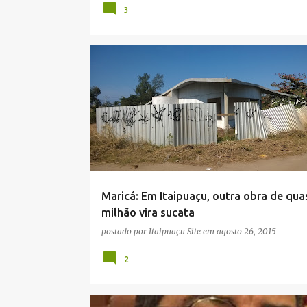
3
CIDADE
CORRUPÇÃO
DESCASO
Maricá: Em Itaipuaçu, outra obra de qua
milhão vira sucata
postado por
Itaipuaçu Site
em
agosto 26, 2015
2