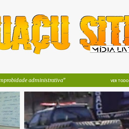
Pular para o conteúdo principal
mprobidade administrativa
VER TODO
+
3
CASSAÇÃO
CPI
FORMAÇÃO DE QUADRILHA
+
7