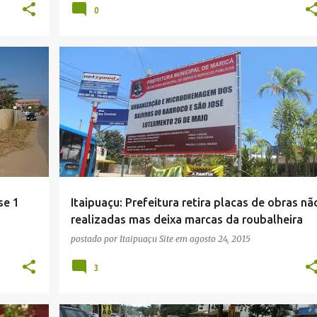
0
+
8
CIDADE
CORRUPÇÃO
DESCASO
+
4
se 1
Itaipuaçu: Prefeitura retira placas de obras nã
realizadas mas deixa marcas da roubalheira
postado por
Itaipuaçu Site
em
agosto 24, 2015
3