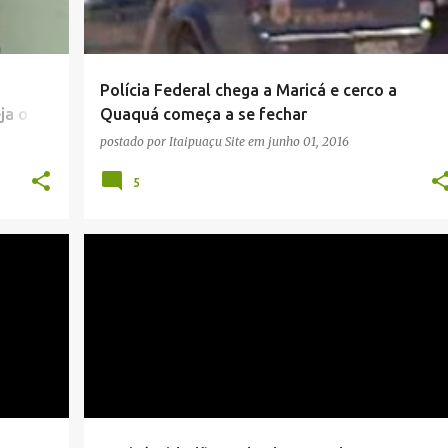
Polícia Federal chega a Maricá e cerco a
ja o
Quaquá começa a se fechar
postado por
Itaipuaçu Site
em
junho 01, 2016
5
+
8
CÂMARA MUNICIPAL
DESCASO
+
7