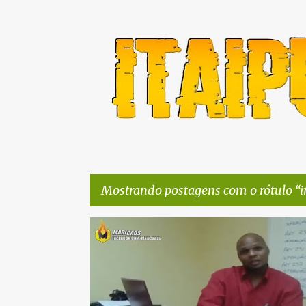
Mostrando postagens com o rótulo
i
P
DENÚNCIA
EPT
IMPROBIDADE ADMINISTRATIVA
o
s
t