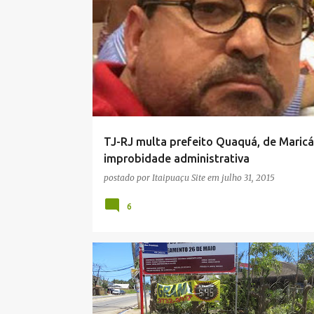
CORRUPÇÃO
CORRUPTO
TJ-RJ multa prefeito Quaquá, de Maricá
improbidade administrativa
postado por
Itaipuaçu Site
em
julho 31, 2015
6
CIDADE
DENÚNCIA