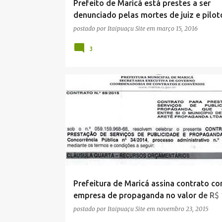
Prefeito de Maricá está prestes a ser
denunciado pelas mortes de juiz e pilot
postado por
Itaipuaçu Site
em
março 15, 2016
3
CORRUPÇÃO
ELEIÇÕES 2016
Prefeitura de Maricá assina contrato c
empresa de propaganda no valor de R$ 
milhões
postado por
Itaipuaçu Site
em
novembro 23, 2015