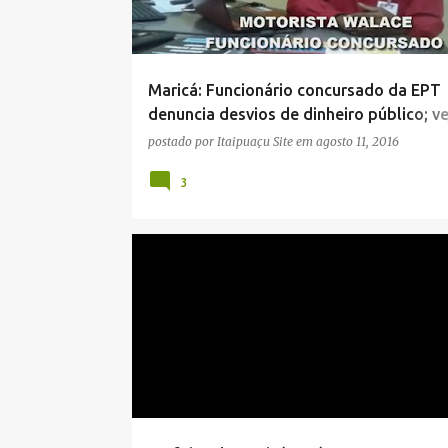
a
g
e
Maricá: Funcionário concursado da EPT
n
denuncia desvios de dinheiro público; ve
s
vídeo
postado por
Itaipuaçu Site
em
agosto 11, 2016
3
AEROPORTO
CRIME