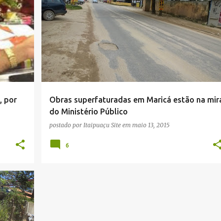
+
5
CORRUPÇÃO
DESCASO
+
7
, por
Obras superfaturadas em Maricá estão na mir
do Ministério Público
postado por
Itaipuaçu Site
em
maio 13, 2015
6
+
5