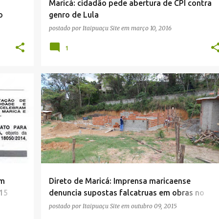
Maricá: cidadão pede abertura de CPI contra
o
genro de Lula
postado por
Itaipuaçu Site
em
março 10, 2016
1
+
6
CIDADE
CORRUPÇÃO
DESCASO
+
5
om
Direto de Maricá: Imprensa maricaense
15
denuncia supostas falcatruas em obras no
Flamengo
postado por
Itaipuaçu Site
em
outubro 09, 2015