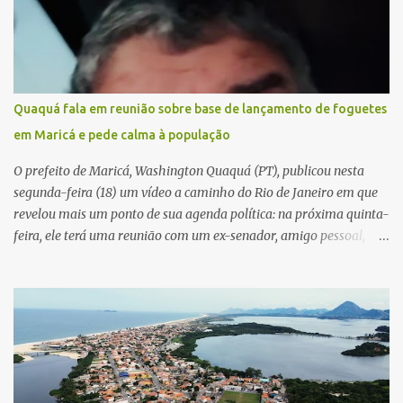
Quaquá fala em reunião sobre base de lançamento de foguetes
em Maricá e pede calma à população
O prefeito de Maricá, Washington Quaquá (PT), publicou nesta
segunda-feira (18) um vídeo a caminho do Rio de Janeiro em que
revelou mais um ponto de sua agenda política: na próxima quinta-
feira, ele terá uma reunião com um ex-senador, amigo pessoal,
para tratar da possibilidade de construir no município uma base e
centro de lançamento de foguetes e satélites. A declaração chamou
atenção pela ousadia do projeto, que colocaria Maricá em um
novo patamar de visibilidade tecnológica e estratégica. Segundo
Quaquá, a conversa será o início de um debate maior sobre a
viabilidade dessa estrutura na cidade. Durante o vídeo, o prefeito
também respondeu às críticas que vem recebendo. Segundo ele,