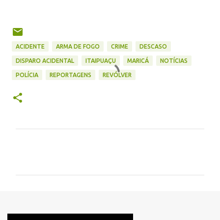
ACIDENTE
ARMA DE FOGO
CRIME
DESCASO
DISPARO ACIDENTAL
ITAIPUAÇU
MARICÁ
NOTÍCIAS
POLÍCIA
REPORTAGENS
REVÓLVER
C
o
m
e
n
t