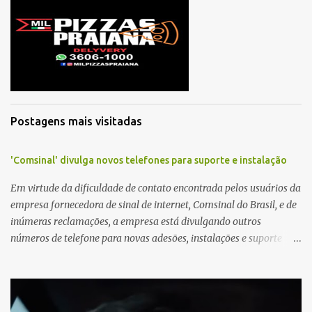
á
r
i
o
s
Postagens mais visitadas
'Comsinal' divulga novos telefones para suporte e instalação
Em virtude da dificuldade de contato encontrada pelos usuários da
empresa fornecedora de sinal de internet, Comsinal do Brasil, e de
inúmeras reclamações, a empresa está divulgando outros
números de telefone para novas adesões, instalações e suporte
técnico. Confira, a seguir: 2623-5858, 2623-9006 e 26235651