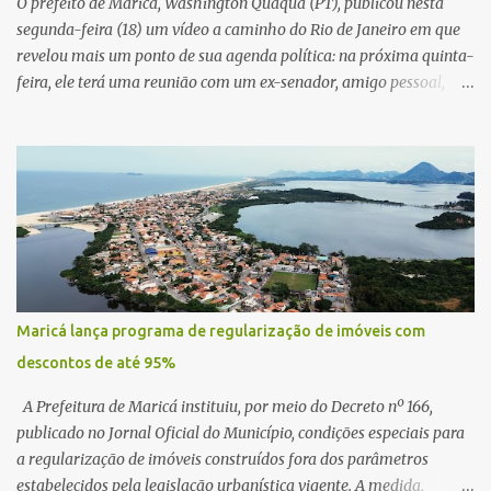
O prefeito de Maricá, Washington Quaquá (PT), publicou nesta
segunda-feira (18) um vídeo a caminho do Rio de Janeiro em que
revelou mais um ponto de sua agenda política: na próxima quinta-
feira, ele terá uma reunião com um ex-senador, amigo pessoal,
para tratar da possibilidade de construir no município uma base e
centro de lançamento de foguetes e satélites. A declaração chamou
atenção pela ousadia do projeto, que colocaria Maricá em um
novo patamar de visibilidade tecnológica e estratégica. Segundo
Quaquá, a conversa será o início de um debate maior sobre a
viabilidade dessa estrutura na cidade. Durante o vídeo, o prefeito
também respondeu às críticas que vem recebendo. Segundo ele,
muitas pessoas estão dizendo que promete muito, mas não estaria
entregando resultados imediatos. Quaquá pediu paciência e
Maricá lança programa de regularização de imóveis com
garantiu que os frutos começarão a aparecer em breve. “O pessoal
descontos de até 95%
fala que eu prometo muito, mas não faço nada. Eu digo: calma.
Vocês Esperam, daqui a um ano o que será feito em Mari...
A Prefeitura de Maricá instituiu, por meio do Decreto nº 166,
publicado no Jornal Oficial do Município, condições especiais para
a regularização de imóveis construídos fora dos parâmetros
estabelecidos pela legislação urbanística vigente. A medida,