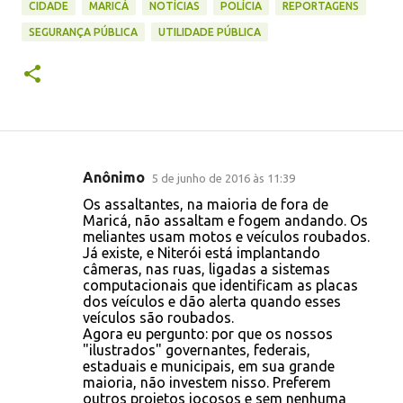
CIDADE
MARICÁ
NOTÍCIAS
POLÍCIA
REPORTAGENS
SEGURANÇA PÚBLICA
UTILIDADE PÚBLICA
Anônimo
5 de junho de 2016 às 11:39
C
Os assaltantes, na maioria de fora de
o
Maricá, não assaltam e fogem andando. Os
meliantes usam motos e veículos roubados.
m
Já existe, e Niterói está implantando
e
câmeras, nas ruas, ligadas a sistemas
computacionais que identificam as placas
n
dos veículos e dão alerta quando esses
t
veículos são roubados.
Agora eu pergunto: por que os nossos
á
"ilustrados" governantes, federais,
r
estaduais e municipais, em sua grande
maioria, não investem nisso. Preferem
i
outros projetos jocosos e sem nenhuma