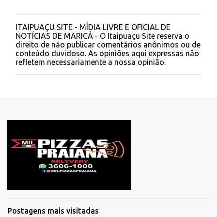
ITAIPUAÇU SITE - MÍDIA LIVRE E OFICIAL DE
P
NOTÍCIAS DE MARICÁ - O Itaipuaçu Site reserva o
o
direito de não publicar comentários anônimos ou de
s
conteúdo duvidoso. As opiniões aqui expressas não
t
refletem necessariamente a nossa opinião.
a
r
u
m
c
o
m
e
n
t
á
r
i
o
Postagens mais visitadas