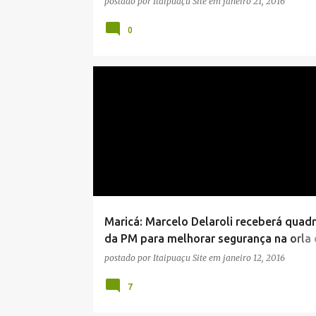
postado por
Itaipuaçu Site
em
janeiro 21, 2016
0
CIDADE
ITAIPUAÇU
MARICÁ
NOTÍCIAS
Maricá: Marcelo Delaroli receberá quadr
da PM para melhorar segurança na orla 
praia
postado por
Itaipuaçu Site
em
janeiro 12, 2016
7