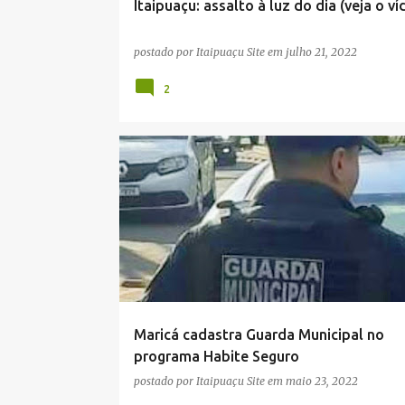
Itaipuaçu: assalto à luz do dia (veja o ví
postado por
Itaipuaçu Site
em
julho 21, 2022
2
GUARDA MUNICIPAL
HABITE SEGURO
MARICÁ
PREFEITURA DE MARICÁ
SEGURANÇA PÚBLICA
Maricá cadastra Guarda Municipal no
programa Habite Seguro
postado por
Itaipuaçu Site
em
maio 23, 2022