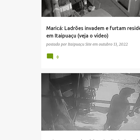
a
g
e
Maricá: Ladrões invadem e furtam resid
n
em Itaipuaçu (veja o vídeo)
s
postado por
Itaipuaçu Site
em
outubro 13, 2022
0
ASSALTO
ITAIPUAÇU
MARICÁ
SEGURANÇA PÚ