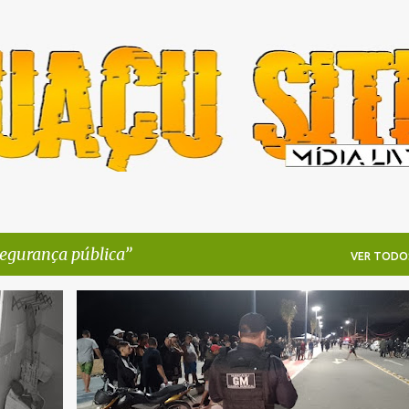
Pular para o conteúdo principal
egurança pública
VER TODO
LÍCIA
ITAIPUAÇU
MARICÁ
NOTÍCIAS DE MARICÁ
+
1
+