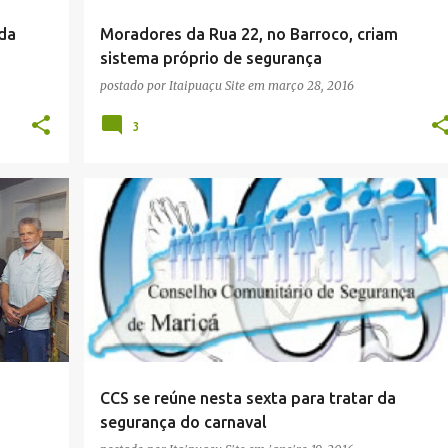
 da
Moradores da Rua 22, no Barroco, criam
sistema próprio de segurança
postado por
Itaipuaçu Site
em
março 28, 2016
3
+
2
82ª DP
CARNAVAL 2016
CCS
ITAIPUAÇU
+
2
CCS se reúne nesta sexta para tratar da
segurança do carnaval