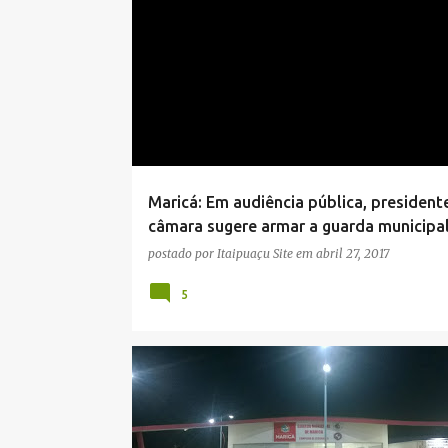
AUDIÊNCIA PÚBLICA
CÂMARA MUNICIPAL
MARICÁ
Maricá: Em audiência pública, president
câmara sugere armar a guarda municipa
postado por
Itaipuaçu Site
em
abril 27, 2017
5
GUARDA MUNICIPAL
ITAIPUAÇU
MARICÁ