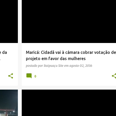
+
1
CÂMARA
CIDADÃ
MARICÁ
NOTÍCIAS
PROJETO DE LEI
SEGURANÇA PÚBLICA
+
VEREADORES
e da
Maricá: Cidadã vai à câmara cobrar votação de
l
projeto em favor das mulheres
postado por
Itaipuaçu Site
em
agosto 02, 2016
0
+
3
CIDADE
MARICÁ
NOTÍCIAS
POLÍCIA
+
1