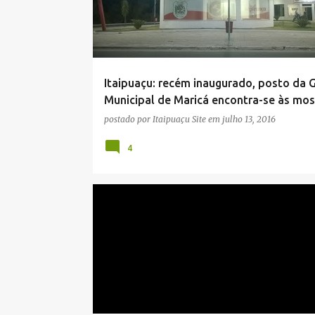
Itaipuaçu: recém inaugurado, posto da 
Municipal de Maricá encontra-se às mo
postado por
Itaipuaçu Site
em
julho 13, 2016
4
DESCASO
ITAIPUAÇU
MARICÁ
NOTÍCIAS