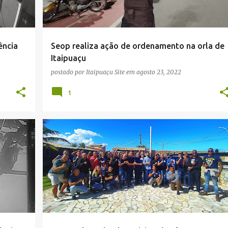
ência
Seop realiza ação de ordenamento na orla de
Itaipuaçu
postado por
Itaipuaçu Site
em
agosto 23, 2022
1
BLICA
DEPUTADO JONES MOURA
GUARDA MUNICIPAL
MARICÁ
SANDRO DEBETIO
SEGURANÇA PÚBLICA
+
VEREADOR