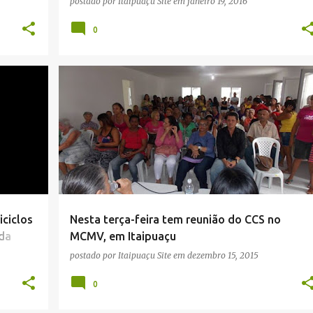
postado por
Itaipuaçu Site
em
janeiro 19, 2016
0
+
1
CCS
ITAIPUAÇU
MARICÁ
MCMV
+
1
iciclos
Nesta terça-feira tem reunião do CCS no
da
MCMV, em Itaipuaçu
postado por
Itaipuaçu Site
em
dezembro 15, 2015
0