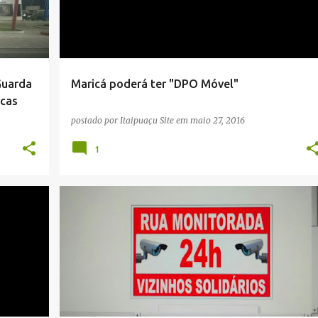
Guarda
Maricá poderá ter "DPO Móvel"
scas
postado por
Itaipuaçu Site
em
maio 27, 2016
1
+
3
ITAIPUAÇU
MARICÁ
NOTÍCIAS
PREFEITURA
+
2