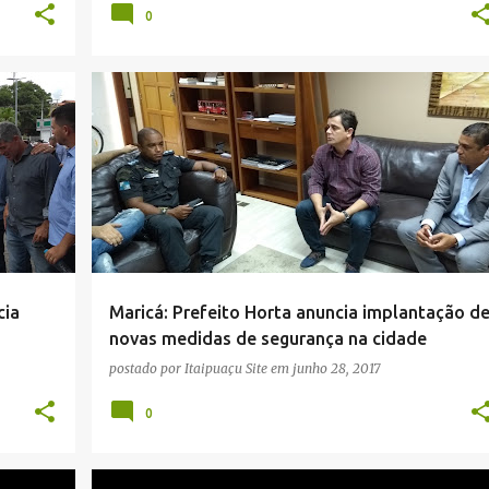
0
+
1
MARICÁ
NOTÍCIAS
PREFEITO FABIANO HORTA
+
1
cia
Maricá: Prefeito Horta anuncia implantação d
novas medidas de segurança na cidade
postado por
Itaipuaçu Site
em
junho 28, 2017
0