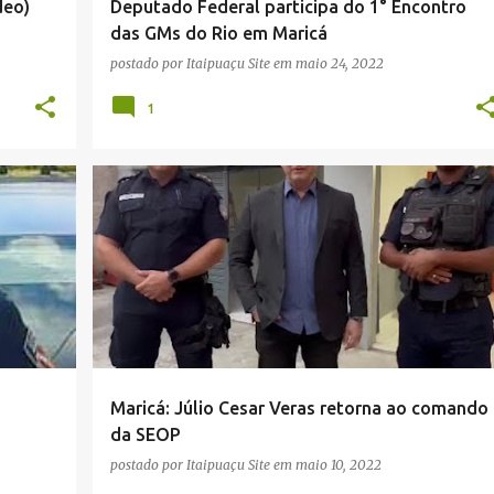
deo)
Deputado Federal participa do 1° Encontro
das GMs do Rio em Maricá
postado por
Itaipuaçu Site
em
maio 24, 2022
1
FABIANO HORTA
GUARDA MUNICIPAL
+
5
+
Maricá: Júlio Cesar Veras retorna ao comando
da SEOP
postado por
Itaipuaçu Site
em
maio 10, 2022