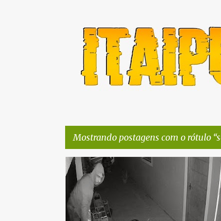
Mostrando postagens com o rótulo
s
P
DENÚNCIA
FURTO
ITAIPUAÇU
MARICÁ
PO
o
ROUBO
SEGURANÇA PÚBLICA
s
t