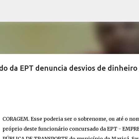
Pular para o conteúdo principal
do da EPT denuncia desvios de dinheiro
CORAGEM. Esse poderia ser o sobrenome, ou até o no
próprio deste funcionário concursado da EPT - EMPR
PÚBLICA DE TRANSPORTE do município de Maricá. Se