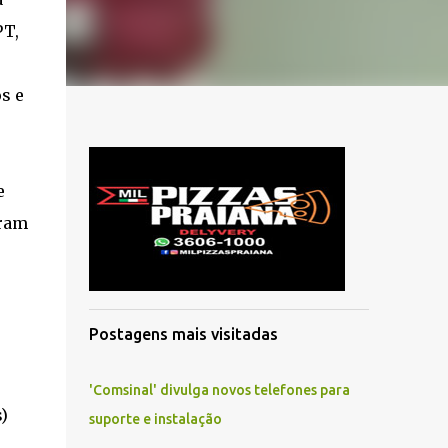
PT,
s e
e
eram
Postagens mais visitadas
'Comsinal' divulga novos telefones para
)
suporte e instalação