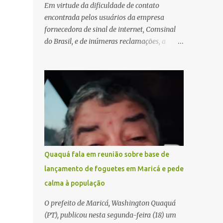
Em virtude da dificuldade de contato
encontrada pelos usuários da empresa
fornecedora de sinal de internet, Comsinal
do Brasil, e de inúmeras reclamações, a
empresa está divulgando outros números de
telefone para novas adesões, instalações e
suporte técnico. Confira, a seguir: 2623-
5858, 2623-9006 e 26235651
Quaquá fala em reunião sobre base de
lançamento de foguetes em Maricá e pede
calma à população
O prefeito de Maricá, Washington Quaquá
(PT), publicou nesta segunda-feira (18) um