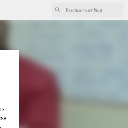
me
ESA
u