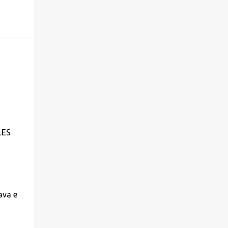
LES
ava e