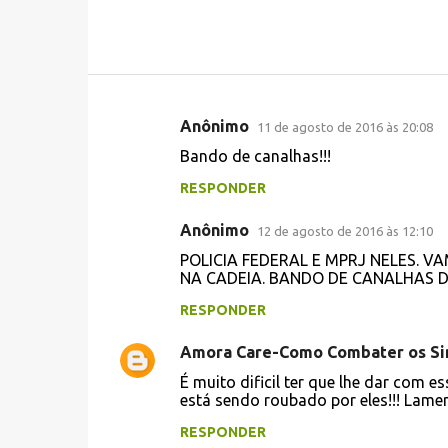
Anônimo
11 de agosto de 2016 às 20:08
C
Bando de canalhas!!!
o
RESPONDER
m
e
Anônimo
12 de agosto de 2016 às 12:10
n
POLICIA FEDERAL E MPRJ NELES. 
t
NA CADEIA. BANDO DE CANALHAS D
á
RESPONDER
r
Amora Care-Como Combater os Si
i
É muito dificil ter que lhe dar com 
o
está sendo roubado por eles!!! Lament
s
RESPONDER