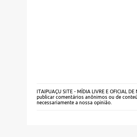
ITAIPUAÇU SITE - MÍDIA LIVRE E OFICIAL DE N
P
publicar comentários anônimos ou de conteú
o
necessariamente a nossa opinião.
s
t
a
r
u
m