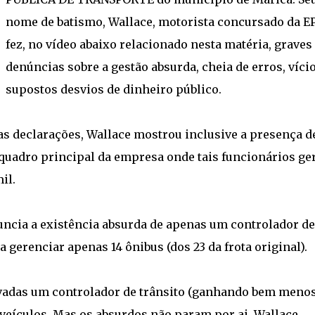
nome de batismo, Wallace, motorista concursado da E
fez, no vídeo abaixo relacionado nesta matéria, graves
denúncias sobre a gestão absurda, cheia de erros, vício
supostos desvios de dinheiro público.
s declarações, Wallace mostrou inclusive a presença d
 quadro principal da empresa onde tais funcionários g
il.
uncia a existência absurda de apenas um controlador de
 gerenciar apenas 14 ônibus (dos 23 da frota original).
adas um controlador de trânsito (ganhando bem menos
 veículos. Mas os absurdos não param por ai. Wallace