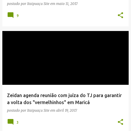
postado por
Itaipuaçu Site
em
maio 11, 2017
9
Zeidan agenda reunião com juíza do TJ para garantir
a volta dos "vermelhinhos" em Maricá
postado por
Itaipuaçu Site
em
abril 19, 2017
3