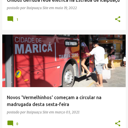
n
postado por
Itaipuaçu Site
em
maio 19, 2022
s
1
Novos 'Vermelhinhos' começam a circular na
madrugada desta sexta-feira
postado por
Itaipuaçu Site
em
março 03, 2021
0