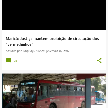
Maricá: Justiça mantém proibição de circulação dos
"vermelhinhos"
postado por
Itaipuaçu Site
em
fevereiro 16, 2017
28