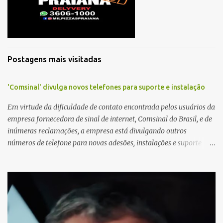
i
o
s
Postagens mais visitadas
'Comsinal' divulga novos telefones para suporte e instalação
Em virtude da dificuldade de contato encontrada pelos usuários da
empresa fornecedora de sinal de internet, Comsinal do Brasil, e de
inúmeras reclamações, a empresa está divulgando outros
números de telefone para novas adesões, instalações e suporte
técnico. Confira, a seguir: 2623-5858, 2623-9006 e 26235651