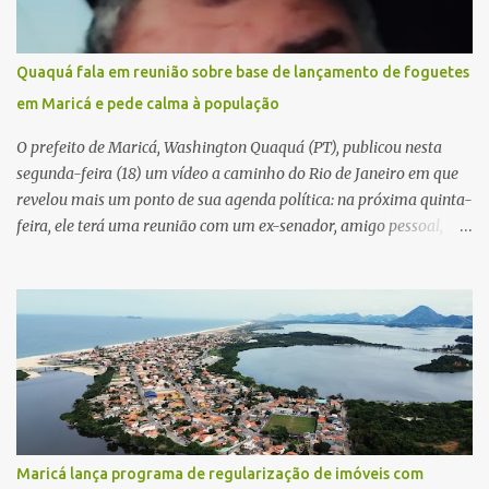
Quaquá fala em reunião sobre base de lançamento de foguetes
em Maricá e pede calma à população
O prefeito de Maricá, Washington Quaquá (PT), publicou nesta
segunda-feira (18) um vídeo a caminho do Rio de Janeiro em que
revelou mais um ponto de sua agenda política: na próxima quinta-
feira, ele terá uma reunião com um ex-senador, amigo pessoal,
para tratar da possibilidade de construir no município uma base e
centro de lançamento de foguetes e satélites. A declaração chamou
atenção pela ousadia do projeto, que colocaria Maricá em um
novo patamar de visibilidade tecnológica e estratégica. Segundo
Quaquá, a conversa será o início de um debate maior sobre a
viabilidade dessa estrutura na cidade. Durante o vídeo, o prefeito
também respondeu às críticas que vem recebendo. Segundo ele,
muitas pessoas estão dizendo que promete muito, mas não estaria
entregando resultados imediatos. Quaquá pediu paciência e
Maricá lança programa de regularização de imóveis com
garantiu que os frutos começarão a aparecer em breve. “O pessoal