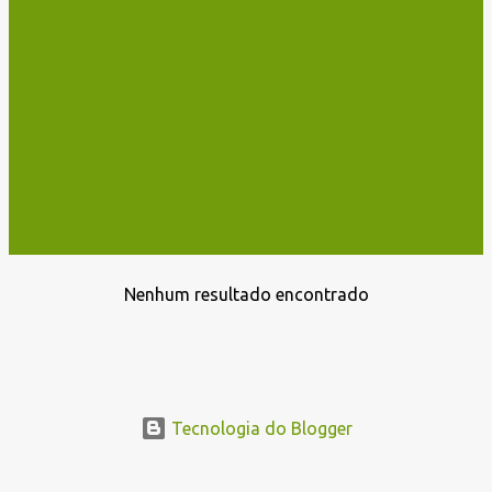
Nenhum resultado encontrado
P
o
s
t
a
Tecnologia do Blogger
g