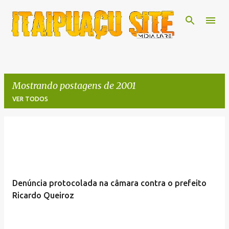
Pular para o conteúdo principal
Mostrando postagens de 2001
VER TODOS
P
o
s
t
Denúncia protocolada na câmara contra o prefeito
a
Ricardo Queiroz
g
e