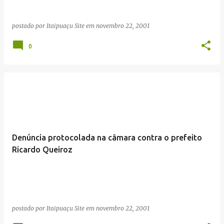
n
s
postado por
Itaipuaçu Site
em
novembro 22, 2001
0
Denúncia protocolada na câmara contra o prefeito
Ricardo Queiroz
postado por
Itaipuaçu Site
em
novembro 22, 2001