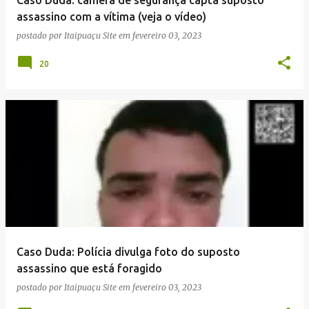
n
assassino com a vítima (veja o vídeo)
s
postado por
Itaipuaçu Site
em
fevereiro 03, 2023
20
Caso Duda: Polícia divulga foto do suposto
assassino que está foragido
postado por
Itaipuaçu Site
em
fevereiro 03, 2023