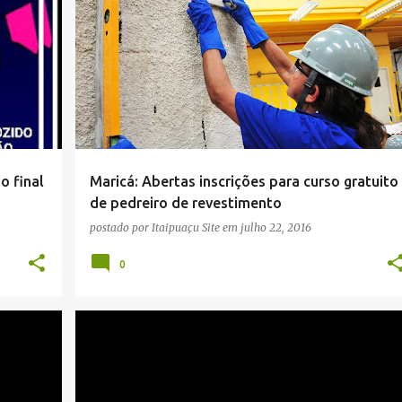
CURSOS PROFISSIONALIZANTES
MARICÁ
NOTÍCIAS
+
SENAI
+
o final
Maricá: Abertas inscrições para curso gratuito
de pedreiro de revestimento
postado por
Itaipuaçu Site
em
julho 22, 2016
0
CULTURA
ESPORTES
ITAIPUAÇU
MARICÁ
+
NOTÍCIAS
RAP
REPORTAGENS
SKATE
+