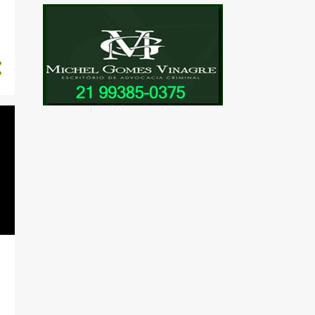
12
julho
10
junho
8
maio
63
2021
2
novembro
4
outubro
2
agosto
2
junho
6
maio
13
abril
21
março
13
fevereiro
24
2020