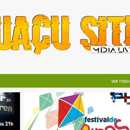
Pular para o conteúdo principal
VER TODO
CIAS
ENTRETENIMENTO
EVENTOS
FESTIVAL DE PIPAS
ITAIPUAÇU
NOTÍCIAS
+