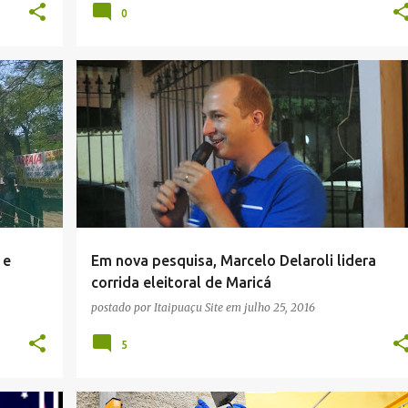
0
+
6
ELEIÇÕES 2016
FABIANO HORTA
+
1
 e
Em nova pesquisa, Marcelo Delaroli lidera
corrida eleitoral de Maricá
postado por
Itaipuaçu Site
em
julho 25, 2016
5