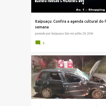
a
g
e
Itaipuaçu: Confira a agenda cultural do f
n
semana
s
postado por
Itaipuaçu Site
em
julho 29, 2016
0
ACIDENTE
BOMBEIROS
ITAIPUAÇU
MARICÁ
NOTÍCIAS
REPORTAGENS