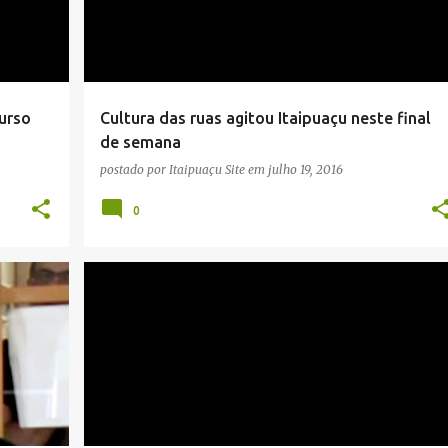
curso
Cultura das ruas agitou Itaipuaçu neste final
de semana
postado por
Itaipuaçu Site
em
julho 19, 2016
0
IAS
AGENDA CULTURAL
BARES
ENTRETENIMENTO
+
ITAIPUAÇU
MARICÁ
MÚSICA AO VIVO
+
NOTÍCIAS