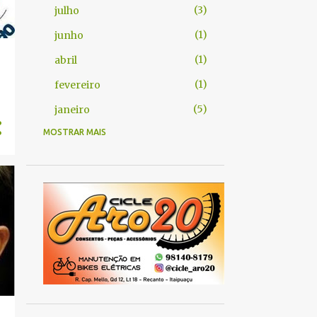
3
julho
1
junho
1
abril
1
fevereiro
5
janeiro
MOSTRAR MAIS
10
2023
2
abril
6
março
2
fevereiro
52
2022
4
outubro
5
setembro
13
agosto