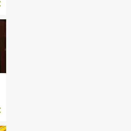
1
novembro
1
setembro
2
agosto
4
julho
2
junho
4
maio
4
abril
3
fevereiro
3
janeiro
9
2019
4
novembro
1
junho
1