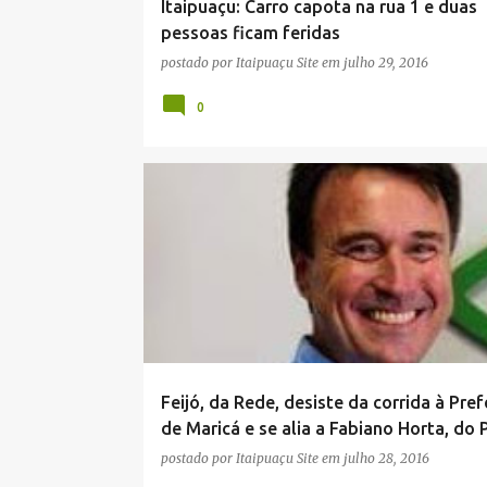
Itaipuaçu: Carro capota na rua 1 e duas
pessoas ficam feridas
postado por
Itaipuaçu Site
em
julho 29, 2016
0
ELEIÇÕES 2016
ITAIPUAÇU
MARICÁ
NOTÍCIAS
POLÍTICA
Feijó, da Rede, desiste da corrida à Pref
de Maricá e se alia a Fabiano Horta, do 
postado por
Itaipuaçu Site
em
julho 28, 2016