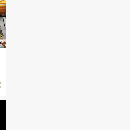
maio
1
abril
1
fevereiro
1
janeiro
28
2018
2
dezembro
1
novembro
1
outubro
2
agosto
7
julho
1
abril
3
março
3
fevereiro