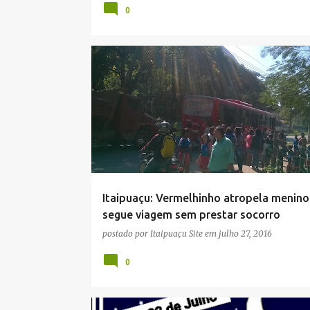
0
ACIDENTE
DESCASO
EPT
Itaipuaçu: Vermelhinho atropela menino
segue viagem sem prestar socorro
postado por
Itaipuaçu Site
em
julho 27, 2016
0