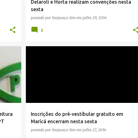
Delaroli e Horta realizam convenções nesta
sexta
postado por
Itaipuaçu Site
em
julho 29, 2016
0
+
EDUCAÇÃO
ENEM
ENSINO
MARICÁ
NOTÍCIAS
PRÉ-VESTIBULAR
UTILIDADE PÚBLICA
+
eitura
Inscrições do pré-vestibular gratuito em
PT
Maricá encerram nesta sexta
postado por
Itaipuaçu Site
em
julho 27, 2016