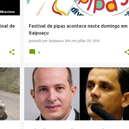
inal de
Festival de pipas acontece neste domingo em
Itaipuaçu
postado por
Itaipuaçu Site
em
julho 29, 2016
0
CONVENÇÃO
ELEIÇÕES 2016
FABIANO HORTA
+
MARCELO DELAROLI
MARICÁ
NOTÍCIAS
+
POLÍTICA