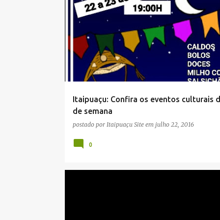
AGENDA CULTURAL
ITAIPUAÇU
MARICÁ
MÚSICA AO VIVO
NOTÍCIAS
Itaipuaçu: Confira os eventos culturais d
de semana
postado por
Itaipuaçu Site
em
julho 22, 2016
0
EDUCAÇÃO
ENEM
MARICÁ
NOTÍCIAS
PRÉ-VESTIBULAR
UTILIDADE PÚBLICA