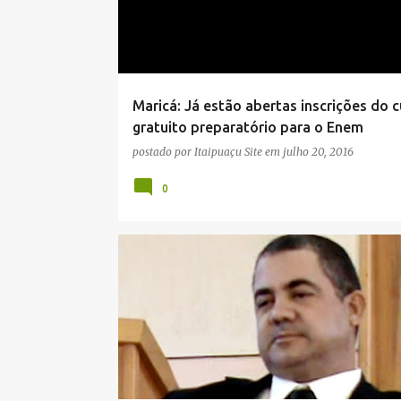
Maricá: Já estão abertas inscrições do 
gratuito preparatório para o Enem
postado por
Itaipuaçu Site
em
julho 20, 2016
0
GAECO
MARICÁ
MINISTÉRIO PÚBLICO
NOTÍC
VEREADOR