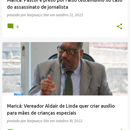
n
do assassinato de jornalista
s
postado por
Itaipuaçu Site
em
outubro 21, 2022
0
Maricá: Vereador Aldair de Linda quer criar auxílio
para mães de crianças especiais
postado por
Itaipuaçu Site
em
outubro 19, 2022