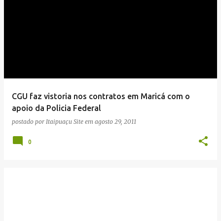
CGU faz vistoria nos contratos em Maricá com o
apoio da Policia Federal
postado por
Itaipuaçu Site
em
agosto 29, 2011
0