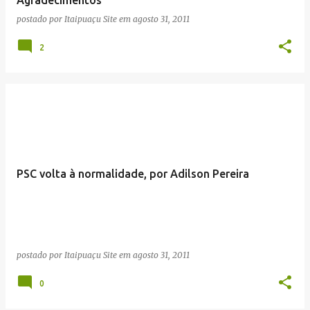
n
postado por
Itaipuaçu Site
em
agosto 31, 2011
s
2
PSC volta à normalidade, por Adilson Pereira
postado por
Itaipuaçu Site
em
agosto 31, 2011
0