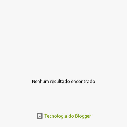
Nenhum resultado encontrado
P
o
s
t
a
Tecnologia do Blogger
g