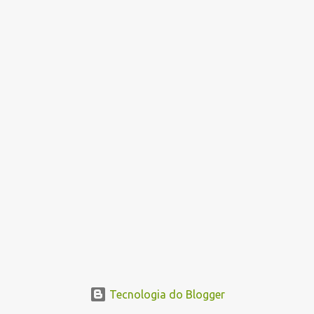
n
s
Tecnologia do Blogger