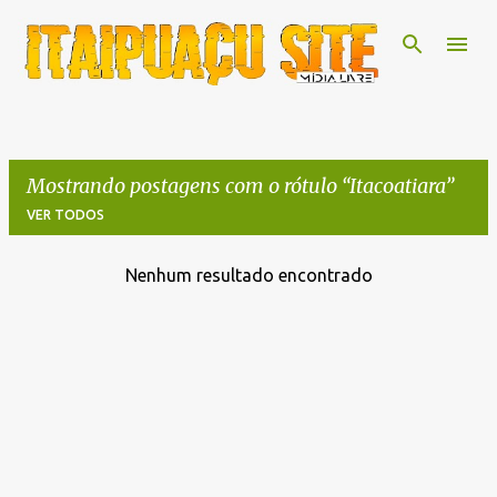
Pular para o conteúdo principal
Mostrando postagens com o rótulo
Itacoatiara
VER TODOS
Nenhum resultado encontrado
P
o
s
t
a
g
e