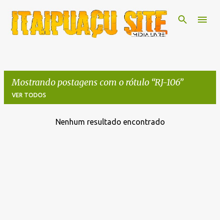
Pular para o conteúdo principal
Mostrando postagens com o rótulo
RJ-106
VER TODOS
Nenhum resultado encontrado
P
o
s
t
a
g
e