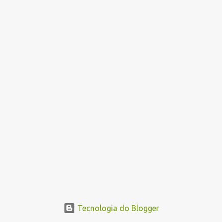
n
s
Tecnologia do Blogger