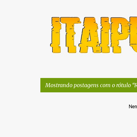
Mostrando postagens com o rótulo
R
P
Nen
o
s
t