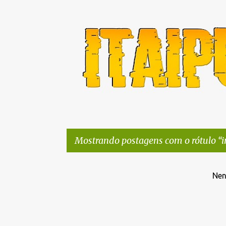
Mostrando postagens com o rótulo
i
P
Nen
o
s
t