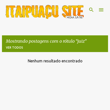
Pular para o conteúdo principal
Mostrando postagens com o rótulo
juiz
VER TODOS
Nenhum resultado encontrado
P
o
s
t
a
g
e