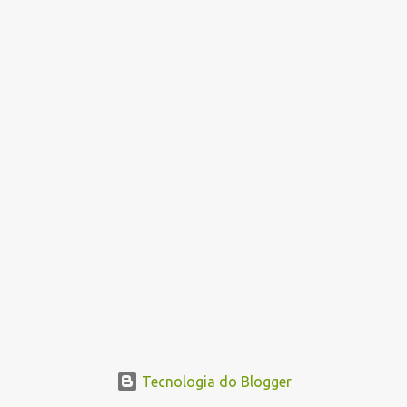
n
s
Tecnologia do Blogger