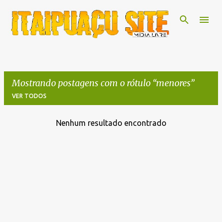
Pular para o conteúdo principal
Mostrando postagens com o rótulo
menores
VER TODOS
Nenhum resultado encontrado
P
o
s
t
a
g
e