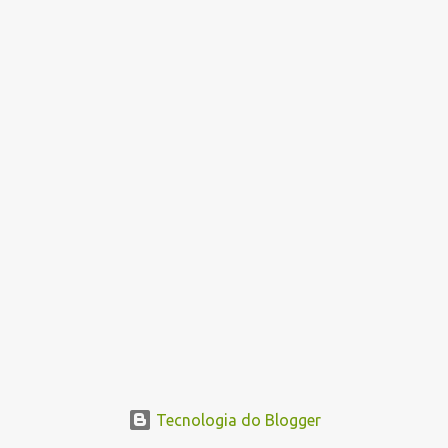
n
s
Tecnologia do Blogger