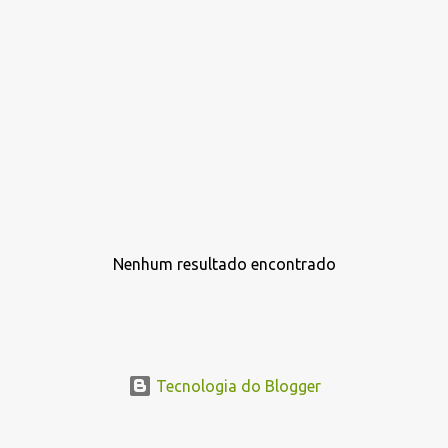
Nenhum resultado encontrado
P
o
s
t
a
Tecnologia do Blogger
g
e