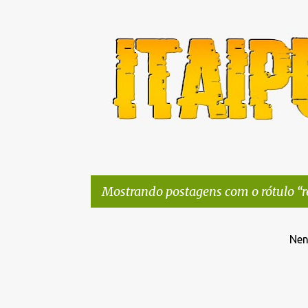
Mostrando postagens com o rótulo
r
P
Nen
o
s
t