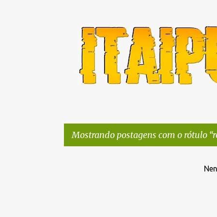
Mostrando postagens com o rótulo
r
P
Nen
o
s
t