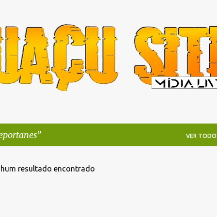
Pular para o conteúdo principal
eportanes
VER TODO
hum resultado encontrado