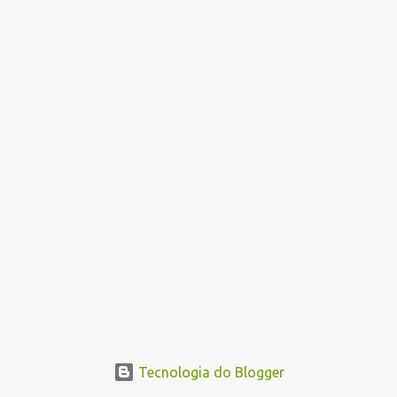
n
s
Tecnologia do Blogger