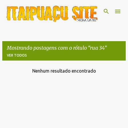
Pular para o conteúdo principal
Mostrando postagens com o rótulo
rua 34
VER TODOS
Nenhum resultado encontrado
P
o
s
t
a
g
e