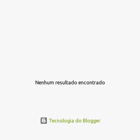
Nenhum resultado encontrado
P
o
s
t
a
Tecnologia do Blogger
g
e