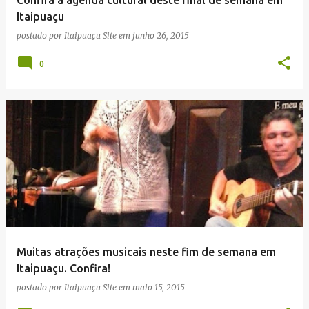
n
Itaipuaçu
s
postado por
Itaipuaçu Site
em
junho 26, 2015
0
Muitas atrações musicais neste fim de semana em
Itaipuaçu. Confira!
postado por
Itaipuaçu Site
em
maio 15, 2015