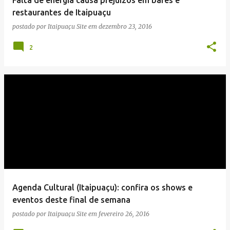
n
restaurantes de Itaipuaçu
s
postado por
Itaipuaçu Site
em
dezembro 23, 2016
2
Agenda Cultural (Itaipuaçu): confira os shows e
eventos deste final de semana
postado por
Itaipuaçu Site
em
fevereiro 26, 2016