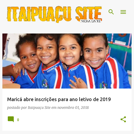
Pular para o conteúdo principal
P
o
s
t
a
g
e
Maricá abre inscrições para ano letivo de 2019
n
postado por
Itaipuaçu Site
em
novembro 01, 2018
s
0